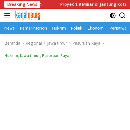
Langsung
tas Tanah
Breaking News
Proyek 1,9 Miliar di Jantung Kota Ende Amb
ke
konten
News
Pemerintahan
Hukrim
Politik
Ekonomi
Peristiwa
Beranda
Regional
Jawa timur
Pasuruan Raya
Hukrim
,
Jawa timur
,
Pasuruan Raya