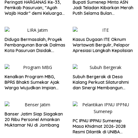
Peringati HARGANAS Ke-33,
Bupati Sumenep Minta ASN
Pemkab Pasuruan; “Ayah
Jadi Teladan Kibarkan Merah
Wajib Hadir” demi Keluarga
Putih Selama Bulan
Berkualitas
Kemerdekaan
Diduga Bermasalah, Proyek
Kasus Dugaan ITE Oknum
Pembangunan Barak Dalmas
Wartawati Bergulir, Pelapor
Kota Pasuruan Disidak
Apresiasi Langkah Kepolisian
Wagub LIRA Jatim
Kenalkan Program MBG,
Subuh Bergerak di Desa
BPRS Bhakti Sumekar Ajak
Kalang Perkuat Silaturahmi
Warga Wujudkan Impian
dan Sinergi Membangun
Lewat Menabung
Desa
Banser Jatim Siap Siagakan
20 Ribu Personel Amankan
PC IPNU IPPNU Sumenep
Muktamar NU di Jombang
Masa Khidmat 2026-2028
Resmi Dilantik di UNIBA
Madura