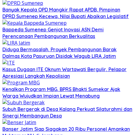
Banyak Kepala OPD Mangkir Rapat APDB, Pimpinan
DPRD Sumenep Kecewa, Nilai Bupati Abaikan Legislatif
Bappeda Sumenep Genjot Inovasi ASN Demi
Perencanaan Pembangunan Berkualitas
Diduga Bermasalah, Proyek Pembangunan Barak
Dalmas Kota Pasuruan Disidak Wagub LIRA Jatim
Kasus Dugaan ITE Oknum Wartawati Bergulir, Pelapor
Apresiasi Langkah Kepolisian
Kenalkan Program MBG, BPRS Bhakti Sumekar Ajak
Warga Wujudkan Impian Lewat Menabung
Subuh Bergerak di Desa Kalang Perkuat Silaturahmi dan
Sinergi Membangun Desa
Banser Jatim Siap Siagakan 20 Ribu Personel Amankan