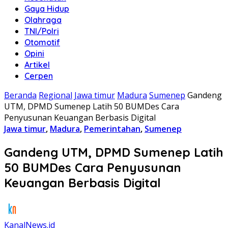
Gaya Hidup
Olahraga
TNI/Polri
Otomotif
Opini
Artikel
Cerpen
Beranda
Regional
Jawa timur
Madura
Sumenep
Gandeng
UTM, DPMD Sumenep Latih 50 BUMDes Cara
Penyusunan Keuangan Berbasis Digital
Jawa timur
,
Madura
,
Pemerintahan
,
Sumenep
Gandeng UTM, DPMD Sumenep Latih
50 BUMDes Cara Penyusunan
Keuangan Berbasis Digital
KanalNews.id