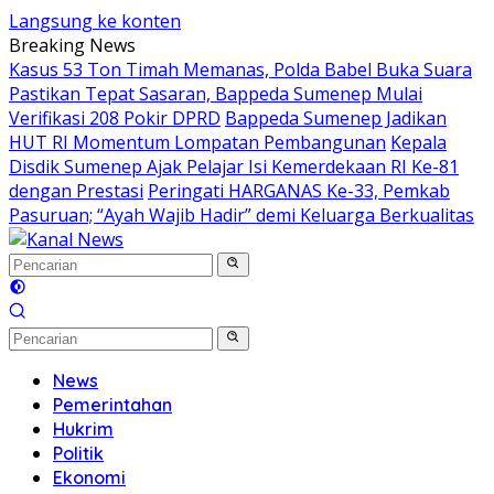
Langsung ke konten
Breaking News
Kasus 53 Ton Timah Memanas, Polda Babel Buka Suara
Pastikan Tepat Sasaran, Bappeda Sumenep Mulai
Verifikasi 208 Pokir DPRD
Bappeda Sumenep Jadikan
HUT RI Momentum Lompatan Pembangunan
Kepala
Disdik Sumenep Ajak Pelajar Isi Kemerdekaan RI Ke-81
dengan Prestasi
Peringati HARGANAS Ke-33, Pemkab
Pasuruan; “Ayah Wajib Hadir” demi Keluarga Berkualitas
News
Pemerintahan
Hukrim
Politik
Ekonomi