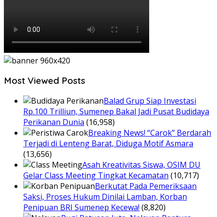
Most Viewed Posts
Balad Grup Siap Investasi
Rp.100 Trilliun, Sumenep Bakal Jadi Pusat Budidaya
Perikanan Dunia
(16,958)
Breaking News! “Carok” Berdarah
Terjadi di Lenteng Barat, Diduga Motif Asmara
(13,656)
Asah Kreativitas Siswa, OSIM DU
Gelar Class Meeting Tingkat Kecamatan
(10,717)
Berkutat Pada Pemeriksaan
Saksi, Proses Hukum Dinilai Lamban, Korban
Penipuan BRI Sumenep Kecewa!
(8,820)