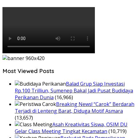
Most Viewed Posts
Balad Grup Siap Investasi
Rp.100 Trilliun, Sumenep Bakal Jadi Pusat Budidaya
Perikanan Dunia
(16,966)
Breaking News! “Carok” Berdarah
Terjadi di Lenteng Barat, Diduga Motif Asmara
(13,657)
Asah Kreativitas Siswa, OSIM DU
Gelar Class Meeting Tingkat Kecamatan
(10,719)