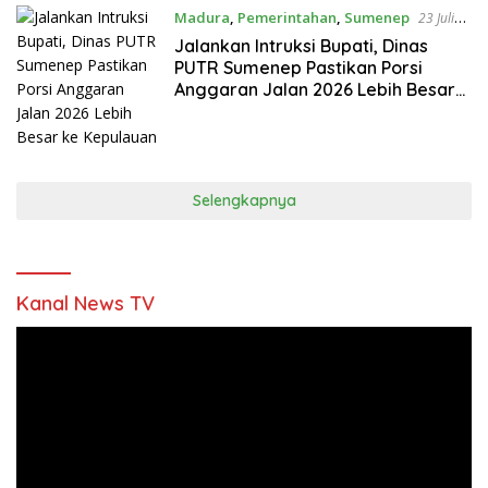
Madura
,
Pemerintahan
,
Sumenep
23 Juli
2026
Jalankan Intruksi Bupati, Dinas
PUTR Sumenep Pastikan Porsi
Anggaran Jalan 2026 Lebih Besar
ke Kepulauan
Selengkapnya
Kanal News TV
Pemutar
Video