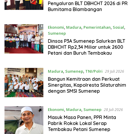
Penyaluran BLT DBHCHT 2026 di PR
Bumitama Blambangan
Ekonomi
,
Madura
,
Pemerintahan
,
Sosial
,
Sumenep
29 Juli 2026
Dinsos P3A Sumenep Salurkan BLT
DBHCHT Rp2,34 Miliar untuk 2600
Petani dan Buruh Tembakau
Madura
,
Sumenep
,
TNI/Polri
29 Juli 2026
Bangun Kemitraan dan Perkuat
Sinergitas, Kapolresta Silaturahim
dengan SMSI Sumenep
Ekonomi
,
Madura
,
Sumenep
28 Juli 2026
Masuk Masa Panen, PPR Minta
Pabrik Rokok Lokal Serap
Tembakau Petani Sumenep