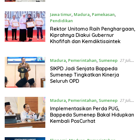
Jawa timur
,
Madura
,
Pamekasan
,
Pendidikan
27 Juli 2026
Rektor Unitomo Raih Penghargaan,
Kiprahnya Diakui Gubernur
Khofifah dan Kemdiktisaintek
Madura
,
Pemerintahan
,
Sumenep
27 Juli
2026
SIKPD Jadi Senjata Bappeda
Sumenep Tingkatkan Kinerja
Seluruh OPD
Madura
,
Pemerintahan
,
Sumenep
27 Juli
2026
Implementasikan Perda PUG,
Bappeda Sumenep Bakal Hidupkan
Kembali PosCurhat