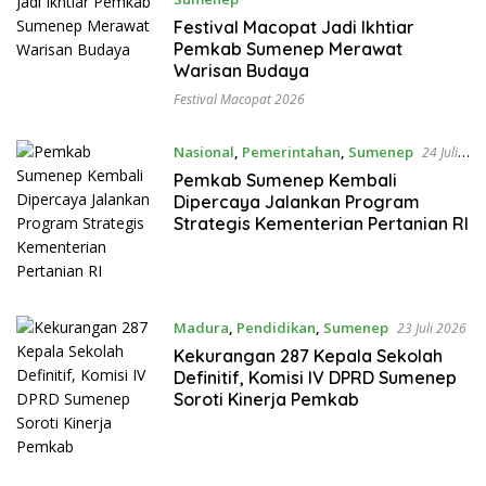
25 Juli 2026
Festival Macopat Jadi Ikhtiar
Pemkab Sumenep Merawat
Warisan Budaya
Festival Macopat 2026
Nasional
,
Pemerintahan
,
Sumenep
24 Juli
2026
Pemkab Sumenep Kembali
Dipercaya Jalankan Program
Strategis Kementerian Pertanian RI
Madura
,
Pendidikan
,
Sumenep
23 Juli 2026
Kekurangan 287 Kepala Sekolah
Definitif, Komisi IV DPRD Sumenep
Soroti Kinerja Pemkab