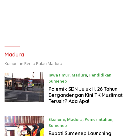
Madura
Kumpulan Berita Pulau Madura
Jawa timur
,
Madura
,
Pendidikan
,
Sumenep
29 Juli 2026
Polemik SDN Juluk II, 26 Tahun
Bergandengan Kini TK Muslimat
Terusir? Ada Apa!
Ekonomi
,
Madura
,
Pemerintahan
,
Sumenep
29 Juli 2026
Bupati Sumenep Launching