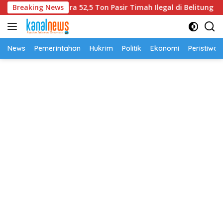
Langsung
alam Perkara 52,5 Ton Pasir Timah Ilegal di Belitung
Breaking News
ke
konten
News
Pemerintahan
Hukrim
Politik
Ekonomi
Peristiwa