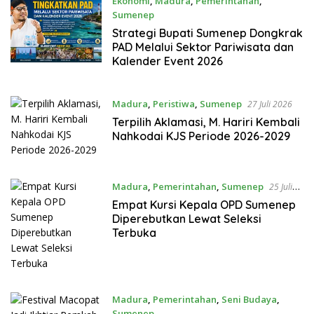
Ekonomi
,
Madura
,
Pemerintahan
,
Sumenep
27 Juli 2026
Strategi Bupati Sumenep Dongkrak
PAD Melalui Sektor Pariwisata dan
Kalender Event 2026
Madura
,
Peristiwa
,
Sumenep
27 Juli 2026
Terpilih Aklamasi, M. Hariri Kembali
Nahkodai KJS Periode 2026-2029
Madura
,
Pemerintahan
,
Sumenep
25 Juli
2026
Empat Kursi Kepala OPD Sumenep
Diperebutkan Lewat Seleksi
Terbuka
Madura
,
Pemerintahan
,
Seni Budaya
,
Sumenep