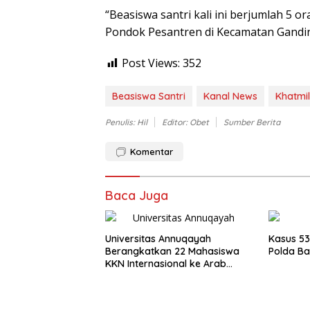
“Beasiswa santri kali ini berjumlah 5 
Pondok Pesantren di Kecamatan Gandin
Post Views:
352
Beasiswa Santri
Kanal News
Khatmil
Penulis: Hil
Editor: Obet
Sumber Berita
Komentar
Baca Juga
Universitas Annuqayah
Kasus 5
Berangkatkan 22 Mahasiswa
Polda Ba
KKN Internasional ke Arab
Saudi