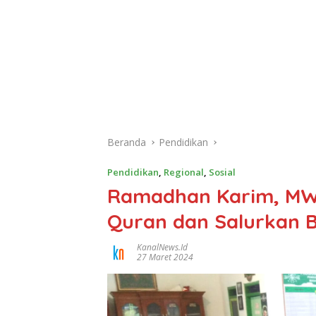
Beranda
Pendidikan
Pendidikan
,
Regional
,
Sosial
Ramadhan Karim, MW
Quran dan Salurkan B
KanalNews.id
27 Maret 2024