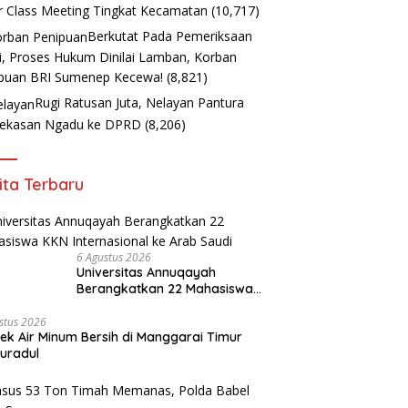
r Class Meeting Tingkat Kecamatan
(10,717)
Berkutat Pada Pemeriksaan
i, Proses Hukum Dinilai Lamban, Korban
puan BRI Sumenep Kecewa!
(8,821)
Rugi Ratusan Juta, Nelayan Pantura
ekasan Ngadu ke DPRD
(8,206)
ita Terbaru
6 Agustus 2026
Universitas Annuqayah
Berangkatkan 22 Mahasiswa
KKN Internasional ke Arab
Saudi
stus 2026
ek Air Minum Bersih di Manggarai Timur
uradul