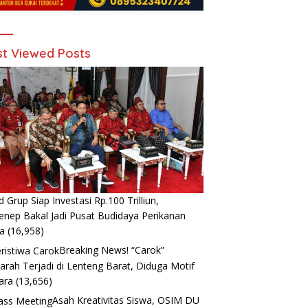
t Viewed Posts
d Grup Siap Investasi Rp.100 Trilliun,
nep Bakal Jadi Pusat Budidaya Perikanan
a
(16,958)
Breaking News! “Carok”
arah Terjadi di Lenteng Barat, Diduga Motif
ara
(13,656)
Asah Kreativitas Siswa, OSIM DU