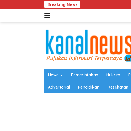
Langsung
Breaking News
Universitas
ke
konten
News
Pemerintahan
Hukrim
P
Advertorial
Pendidikan
Kesehatan