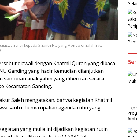
Gela
Saks
Peni
Pam
asiswa Santri kepada 5 Santri NU yang Mondo di Salah Satu
)
Ber
ersebut diawali dengan Khatmil Quran yang dibaca
NU Ganding yang hadir kemudian dilanjutkan
n santunan anak yatim yang diberikan secara
se Kecamatan Ganding.
kur Saleh mengatakan, bahwa kegiatan Khatmil
swa santri itu merupakan agenda rutin yang
6 Agu
Proy
Amb
giatan yang mulia ini dijadikan kegiatan rutin
kepada KanalNews.id. Rabu (27/03/223).