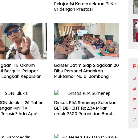
Pelajar Isi Kemerdekaan RI Ke-
81 dengan Prestasi
ugaan ITE Oknum
Banser Jatim Siap Siagakan 20
P
i Bergulir, Pelapor
Ribu Personel Amankan
i Langkah Kepolisian
Muktamar NU di Jombang
SDN Juluk II, 26 Tahun
Dinsos P3A Sumenep Salurkan
ngan Kini TK
BLT DBHCHT Rp2,34 Miliar
 Terusir? Ada Apa!
untuk 2600 Petani dan Buruh
Tembakau