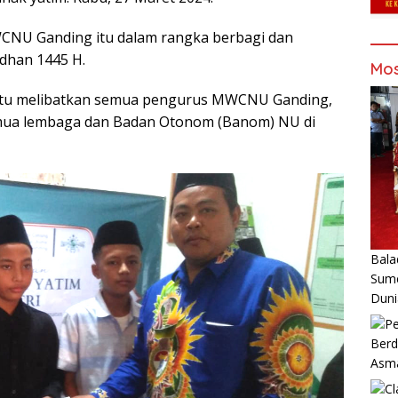
WCNU Ganding itu dalam rangka berbagi dan
dhan 1445 H.
Mos
 itu melibatkan semua pengurus MWCNU Ganding,
mua lembaga dan Badan Otonom (Banom) NU di
Bala
Sume
Duni
Berd
Asm