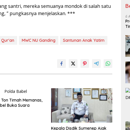
B
orang santri, mereka semuanya mondok di salah satu
g, ” pungkasnya menjelaskan. ***
6 
Pr
Ti
 Qur'an
MWC NU Ganding
Santunan Anak Yatim
3 Ton Timah Memanas,
bel Buka Suara
Kepala Disdik Sumenep Ajak