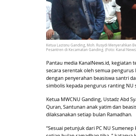
Ketua Lazisnu Ganding, Moh. Rusydi Menyerahkan Be
Pesantren di Kecamatan Ganding. (Foto: Kanal News
Pantau media KanalNews.id, kegiatan t
secara serentak oleh semua pengurus 
dengan penyerahan beasiswa santri da
simbolis kepada pengurus ranting NU 
Ketua MWCNU Ganding, Ustadz Abd Sya
Quran, Santunan anak yatim dan beasi
dilaksanakan setiap bulan Ramadhan.
“Sesuai petunjuk dari PC NU Sumenep ke
setiap bulan ramadhan tiba, ” katanya 