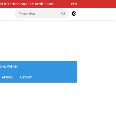
rab Saudi
Proyek Air Minum Bersih di Manggarai Timu
a & Kuliner
Artikel
Cerpen