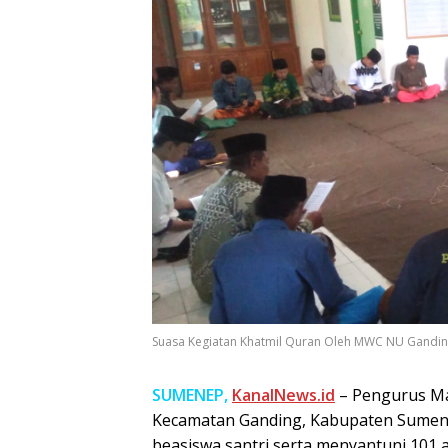
Suasa Kegiatan Khatmil Quran Oleh MWC NU Ganding
SUMENEP,
KanalNews.id
– Pengurus Ma
Kecamatan Ganding, Kabupaten Sumen
beasiswa santri serta menyantuni 101 a