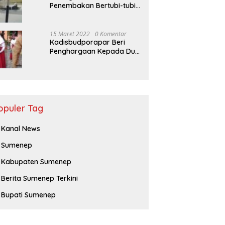
Penembakan Bertubi-tubi
Pria Terkapar di Sumenep,
Polisi Langgar SOP?
15 Maret 2022
0 Komentar
Kadisbudporapar Beri
Penghargaan Kepada Dua
Atlet Berprestasi
opuler Tag
Kanal News
Sumenep
Kabupaten Sumenep
Berita Sumenep Terkini
Bupati Sumenep