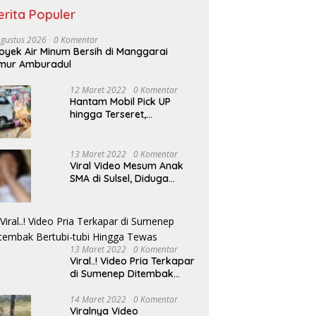
erita Populer
Agustus 2026
0 Komentar
oyek Air Minum Bersih di Manggarai
mur Amburadul
12 Maret 2022
0 Komentar
Hantam Mobil Pick UP
hingga Terseret,
Pengendara Motor
Dilarikan ke RSUD
Sumenep
13 Maret 2022
0 Komentar
Viral Video Mesum Anak
SMA di Sulsel, Diduga
Disebarkan Pacarnya
Sendiri
13 Maret 2022
0 Komentar
Viral..! Video Pria Terkapar
di Sumenep Ditembak
Bertubi-tubi Hingga Tewas
14 Maret 2022
0 Komentar
Viralnya Video