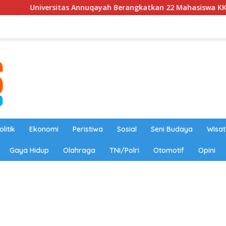
 Annuqayah Berangkatkan 22 Mahasiswa KKN Internasional ke A
olitik
Ekonomi
Peristiwa
Sosial
Seni Budaya
Wisat
Gaya Hidup
Olahraga
TNI/Polri
Otomotif
Opini