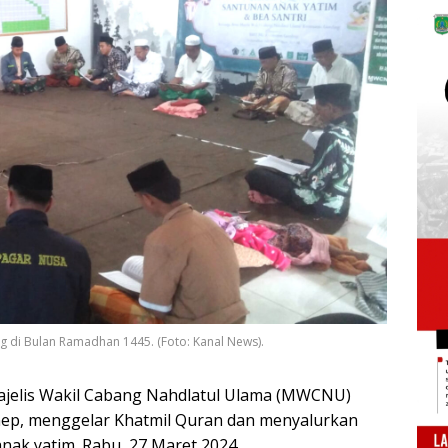
 di Bulan Ramadhan 1445. (Foto: Kanal News).
jelis Wakil Cabang Nahdlatul Ulama (MWCNU)
ep, menggelar Khatmil Quran dan menyalurkan
nak yatim. Rabu, 27 Maret 2024.