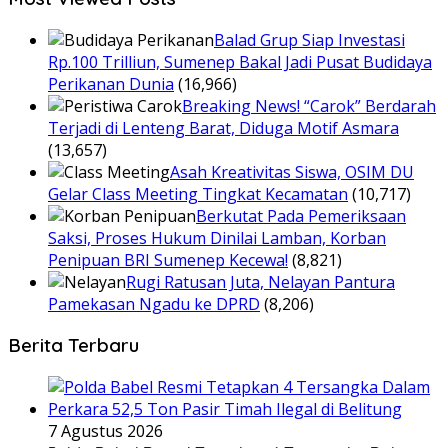
Balad Grup Siap Investasi
Rp.100 Trilliun, Sumenep Bakal Jadi Pusat Budidaya
Perikanan Dunia
(16,966)
Breaking News! “Carok” Berdarah
Terjadi di Lenteng Barat, Diduga Motif Asmara
(13,657)
Asah Kreativitas Siswa, OSIM DU
Gelar Class Meeting Tingkat Kecamatan
(10,717)
Berkutat Pada Pemeriksaan
Saksi, Proses Hukum Dinilai Lamban, Korban
Penipuan BRI Sumenep Kecewa!
(8,821)
Rugi Ratusan Juta, Nelayan Pantura
Pamekasan Ngadu ke DPRD
(8,206)
Berita Terbaru
7 Agustus 2026