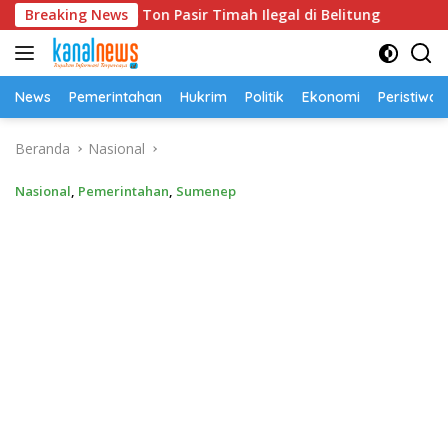
Langsung
ara 52,5 Ton Pasir Timah Ilegal di Belitung
Breaking News
Universit
ke
konten
News
Pemerintahan
Hukrim
Politik
Ekonomi
Peristiwa
Beranda
Nasional
Nasional
,
Pemerintahan
,
Sumenep