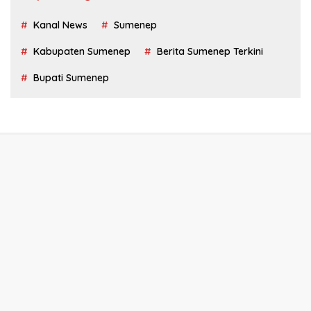
Kanal News
Sumenep
Kabupaten Sumenep
Berita Sumenep Terkini
Bupati Sumenep
Tentang Kami
Redaksi
Privacy Policy
Disclaimer
Kontak Kami
Kode Etik
Pedoman Media Siber
KanalNews.id @2022-2026 PT. Media Kanal News Nusantara -
All right reserved