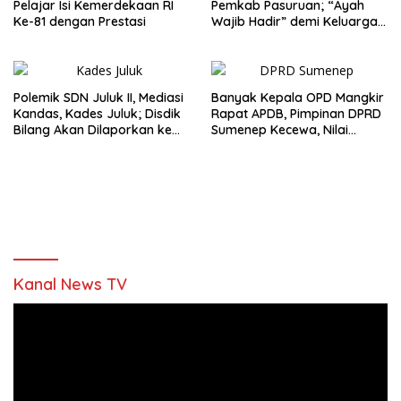
Pelajar Isi Kemerdekaan RI
Pemkab Pasuruan; “Ayah
Ke-81 dengan Prestasi
Wajib Hadir” demi Keluarga
Berkualitas
Polemik SDN Juluk II, Mediasi
Banyak Kepala OPD Mangkir
Kandas, Kades Juluk; Disdik
Rapat APDB, Pimpinan DPRD
Bilang Akan Dilaporkan ke
Sumenep Kecewa, Nilai
Bupati
Bupati Abaikan Legislatif
Kanal News TV
Pemutar
Video