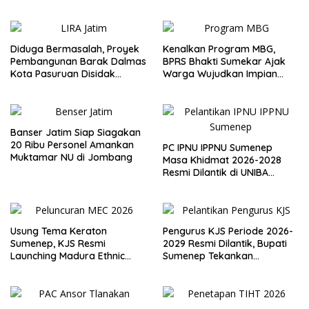
Bupati Abaikan Legislatif
Berkualitas
Diduga Bermasalah, Proyek
Kenalkan Program MBG,
Pembangunan Barak Dalmas
BPRS Bhakti Sumekar Ajak
Kota Pasuruan Disidak
Warga Wujudkan Impian
Wagub LIRA Jatim
Lewat Menabung
Banser Jatim Siap Siagakan
20 Ribu Personel Amankan
PC IPNU IPPNU Sumenep
Muktamar NU di Jombang
Masa Khidmat 2026-2028
Resmi Dilantik di UNIBA
Madura
Usung Tema Keraton
Pengurus KJS Periode 2026-
Sumenep, KJS Resmi
2029 Resmi Dilantik, Bupati
Launching Madura Ethnic
Sumenep Tekankan
Carnival 2026
Jurnalisme Berkualitas