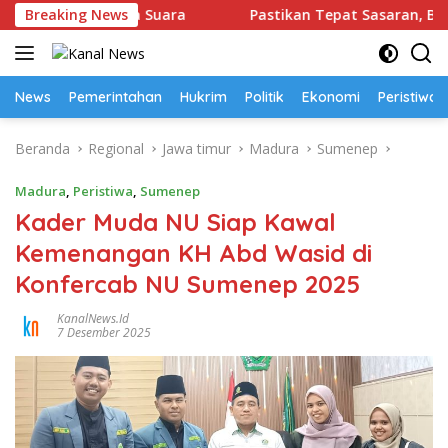
Langsung
Babel Buka Suara
Breaking News
Pastikan Tepat Sasaran, Bappeda Sum
ke
konten
News
Pemerintahan
Hukrim
Politik
Ekonomi
Peristiwa
Beranda
Regional
Jawa timur
Madura
Sumenep
Madura
,
Peristiwa
,
Sumenep
Kader Muda NU Siap Kawal
Kemenangan KH Abd Wasid di
Konfercab NU Sumenep 2025
KanalNews.id
7 Desember 2025