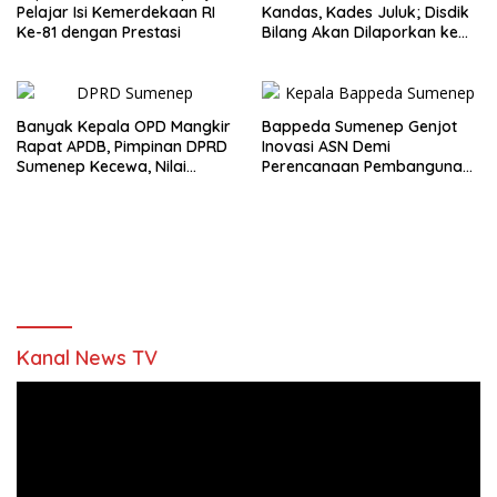
Pelajar Isi Kemerdekaan RI
Kandas, Kades Juluk; Disdik
Ke-81 dengan Prestasi
Bilang Akan Dilaporkan ke
Bupati
Banyak Kepala OPD Mangkir
Bappeda Sumenep Genjot
Rapat APDB, Pimpinan DPRD
Inovasi ASN Demi
Sumenep Kecewa, Nilai
Perencanaan Pembangunan
Bupati Abaikan Legislatif
Berkualitas
Kanal News TV
Pemutar
Video