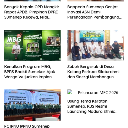
Banyak Kepala OPD Mangkir
Bappeda Sumenep Genjot
Rapat APDB, Pimpinan DPRD
Inovasi ASN Demi
Sumenep Kecewa, Nilai
Perencanaan Pembangunan
Bupati Abaikan Legislatif
Berkualitas
Kenalkan Program MBG,
Subuh Bergerak di Desa
BPRS Bhakti Sumekar Ajak
Kalang Perkuat Silaturahmi
Warga Wujudkan Impian
dan Sinergi Membangun
Lewat Menabung
Desa
Usung Tema Keraton
Sumenep, KJS Resmi
Launching Madura Ethnic
Carnival 2026
PC IPNU IPPNU Sumenep