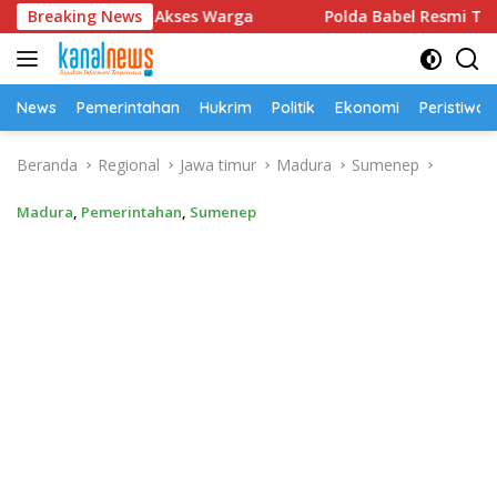
Langsung
Permudah Akses Warga
Breaking News
Polda Babel Resmi Tetapkan 4 Te
ke
konten
News
Pemerintahan
Hukrim
Politik
Ekonomi
Peristiwa
Beranda
Regional
Jawa timur
Madura
Sumenep
Madura
,
Pemerintahan
,
Sumenep