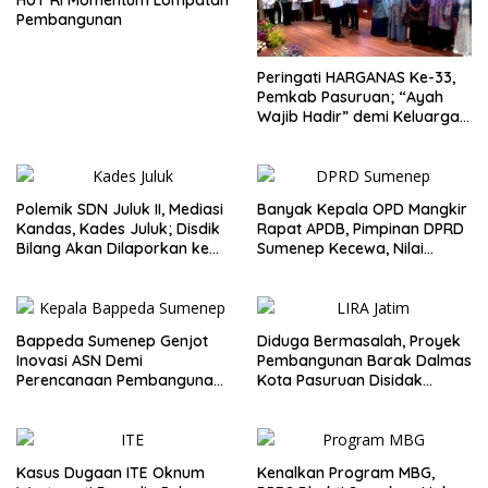
HUT RI Momentum Lompatan
Pembangunan
Peringati HARGANAS Ke-33,
Pemkab Pasuruan; “Ayah
Wajib Hadir” demi Keluarga
Berkualitas
Polemik SDN Juluk II, Mediasi
Banyak Kepala OPD Mangkir
Kandas, Kades Juluk; Disdik
Rapat APDB, Pimpinan DPRD
Bilang Akan Dilaporkan ke
Sumenep Kecewa, Nilai
Bupati
Bupati Abaikan Legislatif
Bappeda Sumenep Genjot
Diduga Bermasalah, Proyek
Inovasi ASN Demi
Pembangunan Barak Dalmas
Perencanaan Pembangunan
Kota Pasuruan Disidak
Berkualitas
Wagub LIRA Jatim
Kasus Dugaan ITE Oknum
Kenalkan Program MBG,