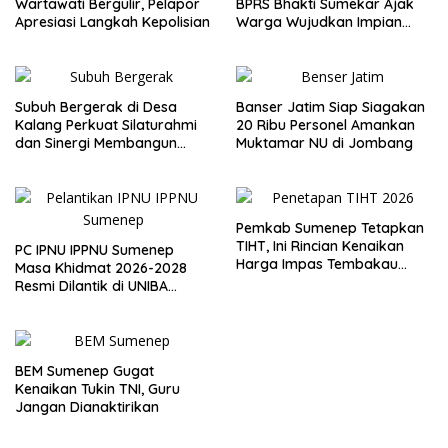
Wartawati Bergulir, Pelapor
BPRS Bhakti Sumekar Ajak
Apresiasi Langkah Kepolisian
Warga Wujudkan Impian
Lewat Menabung
Subuh Bergerak di Desa
Banser Jatim Siap Siagakan
Kalang Perkuat Silaturahmi
20 Ribu Personel Amankan
dan Sinergi Membangun
Muktamar NU di Jombang
Desa
Pemkab Sumenep Tetapkan
TIHT, Ini Rincian Kenaikan
PC IPNU IPPNU Sumenep
Harga Impas Tembakau
Masa Khidmat 2026-2028
2026
Resmi Dilantik di UNIBA
Madura
BEM Sumenep Gugat
Kenaikan Tukin TNI, Guru
Jangan Dianaktirikan