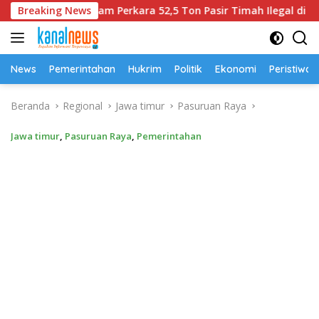
Langsung
gka Dalam Perkara 52,5 Ton Pasir Timah Ilegal di Belitung
Breaking News
ke
konten
News
Pemerintahan
Hukrim
Politik
Ekonomi
Peristiwa
Beranda
Regional
Jawa timur
Pasuruan Raya
Jawa timur
,
Pasuruan Raya
,
Pemerintahan