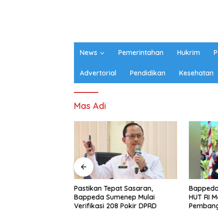
News
Pemerintahan
Hukrim
P
Advertorial
Pendidikan
Kesehatan
Mas Adi
on Timah Memanas,
Pastikan Tepat Sasaran,
Bappeda
 Buka Suara
Bappeda Sumenep Mulai
HUT RI 
Verifikasi 208 Pokir DPRD
Pemban