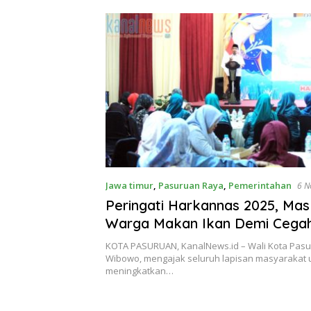
Jawa timur
,
Pasuruan Raya
,
Pemerintahan
6 N
Peringati Harkannas 2025, Mas
Warga Makan Ikan Demi Cegah
KOTA PASURUAN, KanalNews.id – Wali Kota Pasu
Wibowo, mengajak seluruh lapisan masyarakat 
meningkatkan…