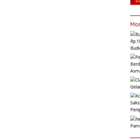
Mos
Rp.1
Budi
Berd
Asm
Gela
Saks
Peni
Pam