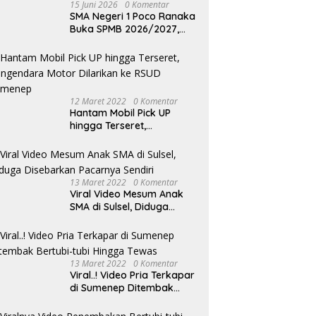
15 Juni 2026
0 Komentar
SMA Negeri 1 Poco Ranaka
Buka SPMB 2026/2027,
Ferdinandus Fifardin:
Tinggal Tiga Kursi Tersisa,
Antusiasme Masyarakat
Sangat Tinggi
12 Maret 2022
0 Komentar
Hantam Mobil Pick UP
hingga Terseret,
Pengendara Motor
Dilarikan ke RSUD
Sumenep
13 Maret 2022
0 Komentar
Viral Video Mesum Anak
SMA di Sulsel, Diduga
Disebarkan Pacarnya
Sendiri
13 Maret 2022
0 Komentar
Viral..! Video Pria Terkapar
di Sumenep Ditembak
Bertubi-tubi Hingga Tewas