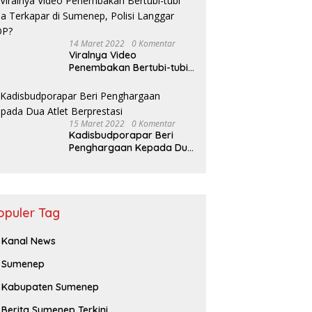
14 Maret 2022
0 Komentar
Viralnya Video
Penembakan Bertubi-tubi
Pria Terkapar di Sumenep,
Polisi Langgar SOP?
15 Maret 2022
0 Komentar
Kadisbudporapar Beri
Penghargaan Kepada Dua
Atlet Berprestasi
opuler Tag
Kanal News
Sumenep
Kabupaten Sumenep
Berita Sumenep Terkini