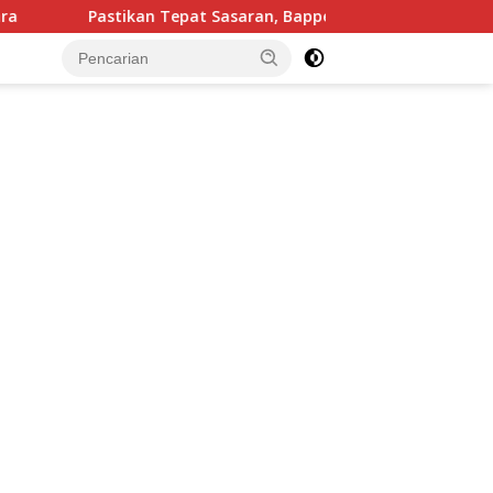
astikan Tepat Sasaran, Bappeda Sumenep Mulai Verifikasi 208 P