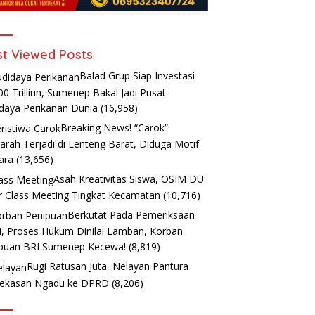
t Viewed Posts
Balad Grup Siap Investasi
00 Trilliun, Sumenep Bakal Jadi Pusat
daya Perikanan Dunia
(16,958)
Breaking News! “Carok”
arah Terjadi di Lenteng Barat, Diduga Motif
ara
(13,656)
Asah Kreativitas Siswa, OSIM DU
r Class Meeting Tingkat Kecamatan
(10,716)
Berkutat Pada Pemeriksaan
i, Proses Hukum Dinilai Lamban, Korban
puan BRI Sumenep Kecewa!
(8,819)
Rugi Ratusan Juta, Nelayan Pantura
ekasan Ngadu ke DPRD
(8,206)