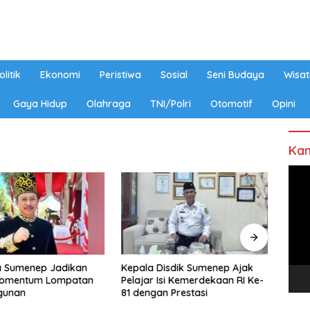
olitik
Ekonomi
Peristiwa
Sosial
Seni Budaya
Wisat
Gaya Hidup
Olahraga
TNI/Polri
Otomotif
Opini
Kan
Pem
Vide
 Sumenep Jadikan
Kepala Disdik Sumenep Ajak
Perin
Momentum Lompatan
Pelajar Isi Kemerdekaan RI Ke-
Pemk
gunan
81 dengan Prestasi
Wajib
Berku