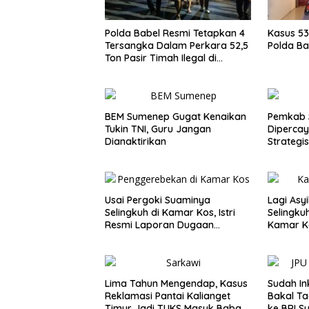
Polda Babel Resmi Tetapkan 4
Kasus 5
Tersangka Dalam Perkara 52,5
Polda Ba
Ton Pasir Timah Ilegal di
Belitung
BEM Sumenep Gugat Kenaikan
Pemkab 
Tukin TNI, Guru Jangan
Diperca
Dianaktirikan
Strategi
Pertanian
Usai Pergoki Suaminya
Lagi Asy
Selingkuh di Kamar Kos, Istri
Selingkuh
Resmi Laporan Dugaan
Kamar K
Perzinaan
Lima Tahun Mengendap, Kasus
Sudah In
Reklamasi Pantai Kalianget
Bakal Ta
Timur Jadi TUKS Masuk Babak
ke BRI 