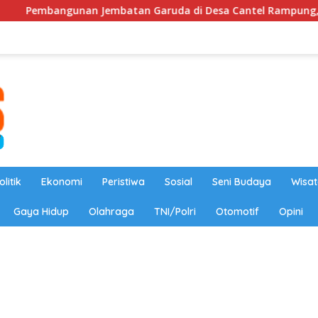
n Jembatan Garuda di Desa Cantel Rampung, Permudah Akses
olitik
Ekonomi
Peristiwa
Sosial
Seni Budaya
Wisat
Gaya Hidup
Olahraga
TNI/Polri
Otomotif
Opini