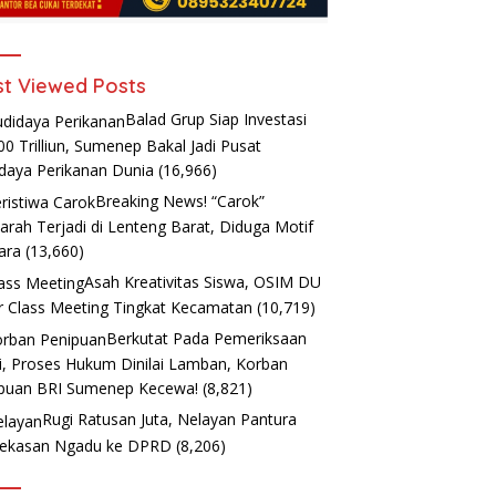
t Viewed Posts
Balad Grup Siap Investasi
00 Trilliun, Sumenep Bakal Jadi Pusat
daya Perikanan Dunia
(16,966)
Breaking News! “Carok”
arah Terjadi di Lenteng Barat, Diduga Motif
ara
(13,660)
Asah Kreativitas Siswa, OSIM DU
r Class Meeting Tingkat Kecamatan
(10,719)
Berkutat Pada Pemeriksaan
i, Proses Hukum Dinilai Lamban, Korban
puan BRI Sumenep Kecewa!
(8,821)
Rugi Ratusan Juta, Nelayan Pantura
ekasan Ngadu ke DPRD
(8,206)