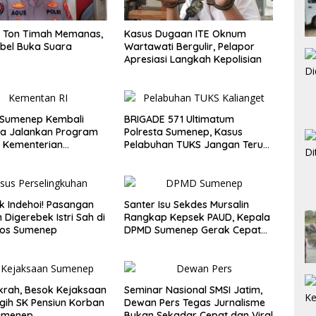
3 Ton Timah Memanas,
Kasus Dugaan ITE Oknum
bel Buka Suara
Wartawati Bergulir, Pelapor
Apresiasi Langkah Kepolisian
Sumenep Kembali
BRIGADE 571 Ultimatum
ya Jalankan Program
Polresta Sumenep, Kasus
s Kementerian
Pelabuhan TUKS Jangan Terus
 RI
Diulur
ik Indehoi! Pasangan
Santer Isu Sekdes Mursalin
 Digerebek Istri Sah di
Rangkap Kepsek PAUD, Kepala
os Sumenep
DPMD Sumenep Gerak Cepat
Kirim Surat Pemanggilan
krah, Besok Kejaksaan
Seminar Nasional SMSI Jatim,
gih SK Pensiun Korban
Dewan Pers Tegas Jurnalisme
Sumenep
Bukan Sekadar Cepat dan Viral