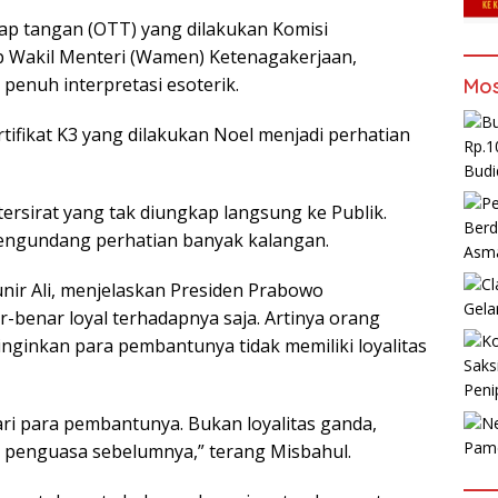
ap tangan (OTT) yang dilakukan Komisi
p Wakil Menteri (Wamen) Ketenagakerjaan,
enuh interpretasi esoterik.
Mos
ifikat K3 yang dilakukan Noel menjadi perhatian
Rp.1
Budi
ersirat yang tak diungkap langsung ke Publik.
Berd
mengundang perhatian banyak kalangan.
Asm
unir Ali, menjelaskan Presiden Prabowo
Gela
enar loyal terhadapnya saja. Artinya orang
inginkan para pembantunya tidak memiliki loyalitas
Saks
Peni
ari para pembantunya. Bukan loyalitas ganda,
Pam
n penguasa sebelumnya,” terang Misbahul.