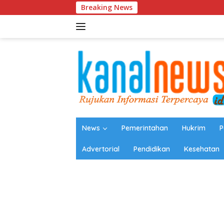
Langsung
Breaking News
Pembanguna
ke
konten
News
Pemerintahan
Hukrim
P
Advertorial
Pendidikan
Kesehatan