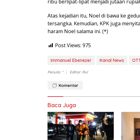
ribu berlipat-lipat menjadi jutaan rupia
Atas kejadian itu, Noel di bawa ke ge
tersangka. Kemudian, KPK juga menyita
haram Noel salama ini. (*)
Post Views:
975
Immanuel Ebenezer
Kanal News
OT
Penulis: *
Editor: Rul
Komentar
Baca Juga