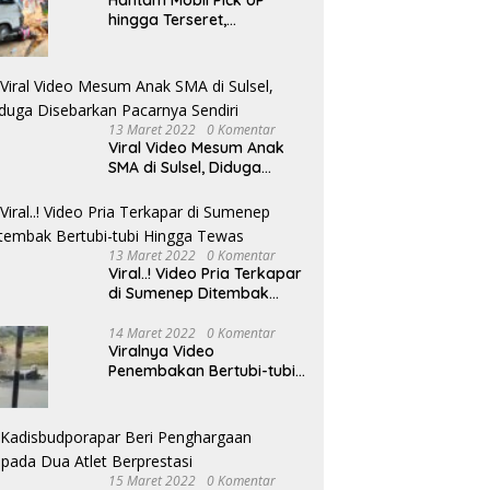
hingga Terseret,
Pengendara Motor
Dilarikan ke RSUD
Sumenep
13 Maret 2022
0 Komentar
Viral Video Mesum Anak
SMA di Sulsel, Diduga
Disebarkan Pacarnya
Sendiri
13 Maret 2022
0 Komentar
Viral..! Video Pria Terkapar
di Sumenep Ditembak
Bertubi-tubi Hingga Tewas
14 Maret 2022
0 Komentar
Viralnya Video
Penembakan Bertubi-tubi
Pria Terkapar di Sumenep,
Polisi Langgar SOP?
15 Maret 2022
0 Komentar