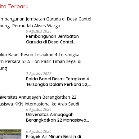
ita Terbaru
9 Agustus 2026
Pembangunan Jembatan
Garuda di Desa Cantel
Rampung, Permudah Akses
Warga
7 Agustus 2026
Polda Babel Resmi Tetapkan 4
Tersangka Dalam Perkara 52,5
Ton Pasir Timah Ilegal di
Belitung
6 Agustus 2026
Universitas Annuqayah
Berangkatkan 22 Mahasiswa
KKN Internasional ke Arab
Saudi
6 Agustus 2026
Proyek Air Minum Bersih di