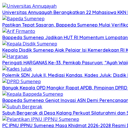
Universitas Annuqayah Berangkatkan 22 Mahasiswa KKN I
Pastikan Tepat Sasaran, Bappeda Sumenep Mulai Verifika
Bappeda Sumenep Jadikan HUT RI Momentum Lompata
Kepala Disdik Sumenep Ajak Pelajar Isi Kemerdekaan RI 
Peringati HARGANAS Ke-33, Pemkab Pasuruan; “Ayah Waji
Polemik SDN Juluk II, Mediasi Kandas, Kades Juluk; Disdik
Banyak Kepala OPD Mangkir Rapat APDB, Pimpinan DPRD S
Bappeda Sumenep Genjot Inovasi ASN Demi Perencanaa
Subuh Bergerak di Desa Kalang Perkuat Silaturahmi da
PC IPNU IPPNU Sumenep Masa Khidmat 2026-2028 Resmi D