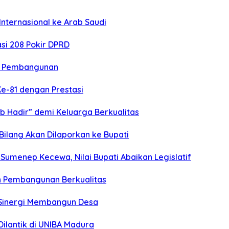
nternasional ke Arab Saudi
si 208 Pokir DPRD
n Pembangunan
Ke-81 dengan Prestasi
b Hadir” demi Keluarga Berkualitas
 Bilang Akan Dilaporkan ke Bupati
umenep Kecewa, Nilai Bupati Abaikan Legislatif
n Pembangunan Berkualitas
n Sinergi Membangun Desa
ilantik di UNIBA Madura