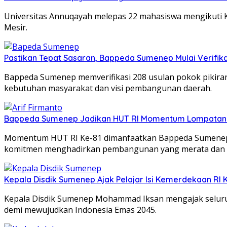
Universitas Annuqayah melepas 22 mahasiswa mengikuti K
Mesir.
Pastikan Tepat Sasaran, Bappeda Sumenep Mulai Verifika
Bappeda Sumenep memverifikasi 208 usulan pokok pikir
kebutuhan masyarakat dan visi pembangunan daerah.
Bappeda Sumenep Jadikan HUT RI Momentum Lompata
Momentum HUT RI Ke-81 dimanfaatkan Bappeda Sumenep 
komitmen menghadirkan pembangunan yang merata dan 
Kepala Disdik Sumenep Ajak Pelajar Isi Kemerdekaan RI 
Kepala Disdik Sumenep Mohammad Iksan mengajak seluruh
demi mewujudkan Indonesia Emas 2045.