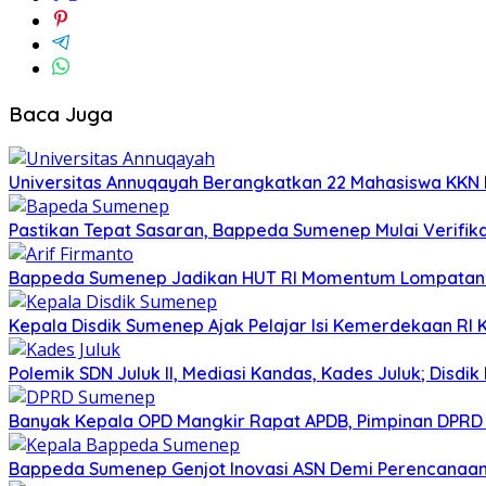
Baca Juga
Universitas Annuqayah Berangkatkan 22 Mahasiswa KKN I
Pastikan Tepat Sasaran, Bappeda Sumenep Mulai Verifika
Bappeda Sumenep Jadikan HUT RI Momentum Lompata
Kepala Disdik Sumenep Ajak Pelajar Isi Kemerdekaan RI 
Polemik SDN Juluk II, Mediasi Kandas, Kades Juluk; Disdik
Banyak Kepala OPD Mangkir Rapat APDB, Pimpinan DPRD S
Bappeda Sumenep Genjot Inovasi ASN Demi Perencanaa