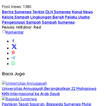
Post Views:
1386
Berita Sumenep Terkini
DLH Sumenep
Kanal News
Kelola Sampah
Lingkungan Bersih
Pelaku Usaha
Pengelolaan Sampah
Sampah
Sumenep
Penulis: Hil
Editor: Red
Komentar
Baca Juga
Universitas Annuqayah Berangkatkan 22 Mahasiswa
KKN Internasional ke Arab Saudi
Pastikan Tepat Sasaran, Bappeda Sumenep Mulai