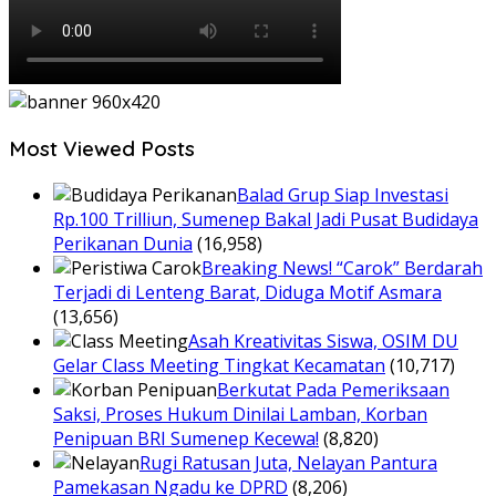
Most Viewed Posts
Balad Grup Siap Investasi
Rp.100 Trilliun, Sumenep Bakal Jadi Pusat Budidaya
Perikanan Dunia
(16,958)
Breaking News! “Carok” Berdarah
Terjadi di Lenteng Barat, Diduga Motif Asmara
(13,656)
Asah Kreativitas Siswa, OSIM DU
Gelar Class Meeting Tingkat Kecamatan
(10,717)
Berkutat Pada Pemeriksaan
Saksi, Proses Hukum Dinilai Lamban, Korban
Penipuan BRI Sumenep Kecewa!
(8,820)
Rugi Ratusan Juta, Nelayan Pantura
Pamekasan Ngadu ke DPRD
(8,206)