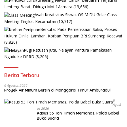
Breaking News! “Carok” Berdarah Terjadi di
Lenteng Barat, Diduga Motif Asmara
(13,656)
Asah Kreativitas Siswa, OSIM DU Gelar Class
Meeting Tingkat Kecamatan
(10,717)
Berkutat Pada Pemeriksaan Saksi, Proses
Hukum Dinilai Lamban, Korban Penipuan BRI Sumenep Kecewa!
(8,820)
Rugi Ratusan Juta, Nelayan Pantura Pamekasan
Ngadu ke DPRD
(8,206)
Berita Terbaru
6 Agustus 2026
Proyek Air Minum Bersih di Manggarai Timur Amburadul
6
Agust
Us 2026
Kasus 53 Ton Timah Memanas, Polda Babel
Buka Suara