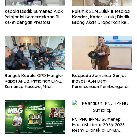
Kepala Disdik Sumenep Ajak
Polemik SDN Juluk II, Mediasi
Pelajar Isi Kemerdekaan RI
Kandas, Kades Juluk; Disdik
Ke-81 dengan Prestasi
Bilang Akan Dilaporkan ke
Bupati
Banyak Kepala OPD Mangkir
Bappeda Sumenep Genjot
Rapat APDB, Pimpinan DPRD
Inovasi ASN Demi
Sumenep Kecewa, Nilai
Perencanaan Pembangunan
Bupati Abaikan Legislatif
Berkualitas
PC IPNU IPPNU Sumenep
Masa Khidmat 2026-2028
Resmi Dilantik di UNIBA
Madura