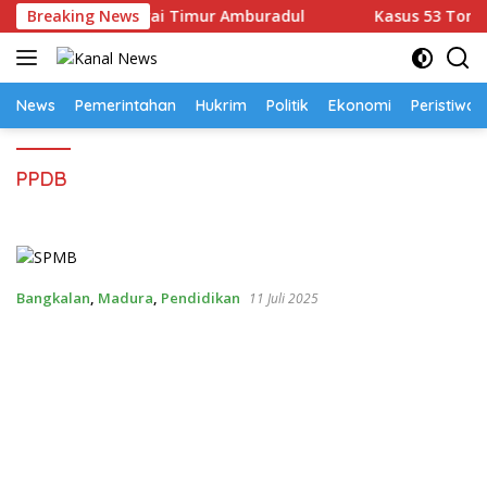
Langsung
Bersih di Manggarai Timur Amburadul
Breaking News
Kasus 53 Ton Ti
ke
konten
News
Pemerintahan
Hukrim
Politik
Ekonomi
Peristiwa
PPDB
Bangkalan
,
Madura
,
Pendidikan
11 Juli 2025