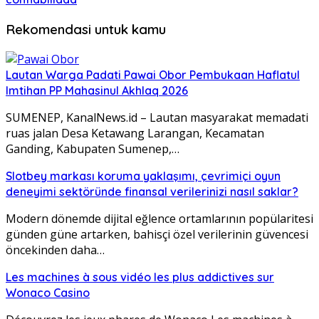
Rekomendasi untuk kamu
Lautan Warga Padati Pawai Obor Pembukaan Haflatul
Imtihan PP Mahasinul Akhlaq 2026
SUMENEP, KanalNews.id – Lautan masyarakat memadati
ruas jalan Desa Ketawang Larangan, Kecamatan
Ganding, Kabupaten Sumenep,…
Slotbey markası koruma yaklaşımı, çevrimiçi oyun
deneyimi sektöründe finansal verilerinizi nasıl saklar?
Modern dönemde dijital eğlence ortamlarının popülaritesi
günden güne artarken, bahisçi özel verilerinin güvencesi
öncekinden daha…
Les machines à sous vidéo les plus addictives sur
Wonaco Casino