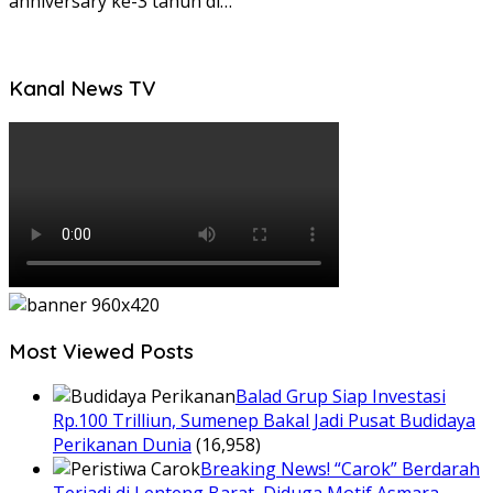
anniversary ke-3 tahun di…
Kanal News TV
Most Viewed Posts
Balad Grup Siap Investasi
Rp.100 Trilliun, Sumenep Bakal Jadi Pusat Budidaya
Perikanan Dunia
(16,958)
Breaking News! “Carok” Berdarah