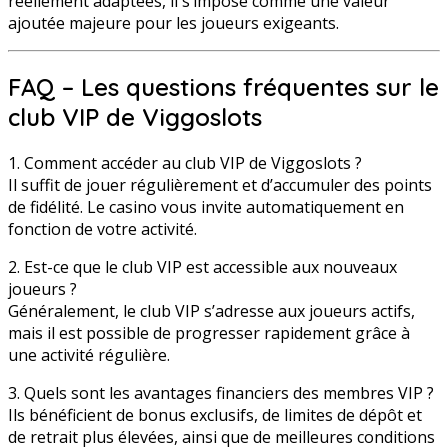
réellement adaptées, il s’impose comme une valeur
ajoutée majeure pour les joueurs exigeants.
FAQ – Les questions fréquentes sur le
club VIP de Viggoslots
1. Comment accéder au club VIP de Viggoslots ?
Il suffit de jouer régulièrement et d’accumuler des points
de fidélité. Le casino vous invite automatiquement en
fonction de votre activité.
2. Est-ce que le club VIP est accessible aux nouveaux
joueurs ?
Généralement, le club VIP s’adresse aux joueurs actifs,
mais il est possible de progresser rapidement grâce à
une activité régulière.
3. Quels sont les avantages financiers des membres VIP ?
Ils bénéficient de bonus exclusifs, de limites de dépôt et
de retrait plus élevées, ainsi que de meilleures conditions