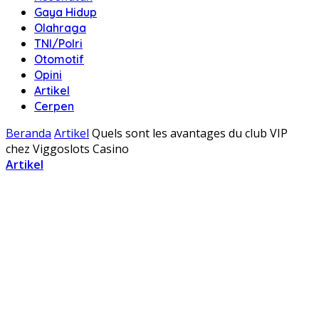
Gaya Hidup
Olahraga
TNI/Polri
Otomotif
Opini
Artikel
Cerpen
Beranda
Artikel
Quels sont les avantages du club VIP
chez Viggoslots Casino
Artikel