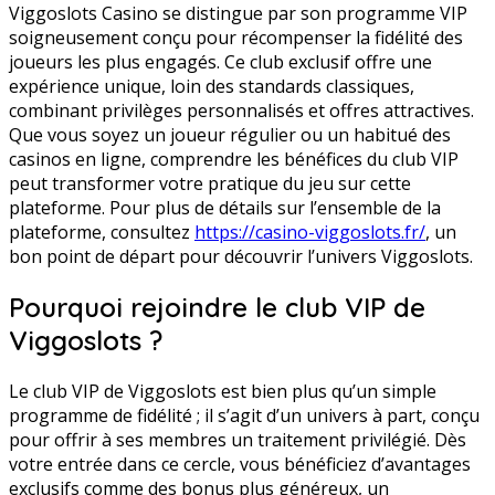
Viggoslots Casino se distingue par son programme VIP
soigneusement conçu pour récompenser la fidélité des
joueurs les plus engagés. Ce club exclusif offre une
expérience unique, loin des standards classiques,
combinant privilèges personnalisés et offres attractives.
Que vous soyez un joueur régulier ou un habitué des
casinos en ligne, comprendre les bénéfices du club VIP
peut transformer votre pratique du jeu sur cette
plateforme. Pour plus de détails sur l’ensemble de la
plateforme, consultez
https://casino-viggoslots.fr/
, un
bon point de départ pour découvrir l’univers Viggoslots.
Pourquoi rejoindre le club VIP de
Viggoslots ?
Le club VIP de Viggoslots est bien plus qu’un simple
programme de fidélité ; il s’agit d’un univers à part, conçu
pour offrir à ses membres un traitement privilégié. Dès
votre entrée dans ce cercle, vous bénéficiez d’avantages
exclusifs comme des bonus plus généreux, un