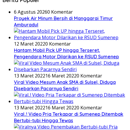
6 Agustus 2026
0 Komentar
Proyek Air Minum Bersih di Manggarai Timur
Amburadul
12 Maret 2022
0 Komentar
Hantam Mobil Pick UP hingga Terseret,
Pengendara Motor Dilarikan ke RSUD Sumenep
13 Maret 2022
16 Maret 2022
0 Komentar
Viral Video Mesum Anak SMA di Sulsel, Diduga
Disebarkan Pacarnya Sendiri
13 Maret 2022
16 Maret 2022
0 Komentar
Viral..! Video Pria Terkapar di Sumenep Ditembak
Bertubi-tubi Hingga Tewas