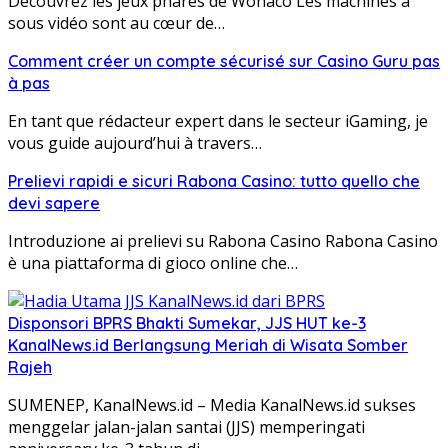
Découvrez les jeux phares de Wonaco Les machines à
sous vidéo sont au cœur de…
Comment créer un compte sécurisé sur Casino Guru pas
à pas
En tant que rédacteur expert dans le secteur iGaming, je
vous guide aujourd’hui à travers…
Prelievi rapidi e sicuri Rabona Casino: tutto quello che
devi sapere
Introduzione ai prelievi su Rabona Casino Rabona Casino
è una piattaforma di gioco online che…
Disponsori BPRS Bhakti Sumekar, JJS HUT ke-3
KanalNews.id Berlangsung Meriah di Wisata Somber
Rajeh
SUMENEP, KanalNews.id – Media KanalNews.id sukses
menggelar jalan-jalan santai (JJS) memperingati