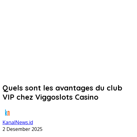
Quels sont les avantages du club
VIP chez Viggoslots Casino
KanalNews.id
2 Desember 2025