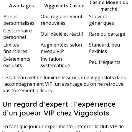
Casino Moyen du
Avantages
Viggoslots Casino
marché
Bonus
Oui, régulièrement
Souvent
personnalisés
renouvelés
génériques
Gestionnaire
Oui, dédié et réactif
Rare ou partagé
personnel
Limites
Augmentées selon
Standard, peu
financières
niveau VIP
flexibles
Événements
Invitation
Peu fréquents
exclusifs
systématique
Ce tableau met en lumière le sérieux de Viggoslots dans
l’accompagnement VIP, un avantage qu’on ne retrouve
pas forcément ailleurs.
Un regard d’expert : l’expérience
d’un joueur VIP chez Viggoslots
En tant que joueur expérimenté, intégrer le club VIP de