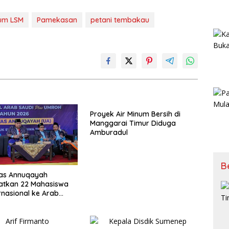
um LSM
Pamekasan
petani tembakau
Proyek Air Minum Bersih di
Manggarai Timur Diduga
Amburadul
B
tas Annuqayah
atkan 22 Mahasiswa
rnasional ke Arab