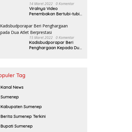
14 Maret 2022
0 Komentar
Viralnya Video
Penembakan Bertubi-tubi
Pria Terkapar di Sumenep,
Polisi Langgar SOP?
15 Maret 2022
0 Komentar
Kadisbudporapar Beri
Penghargaan Kepada Dua
Atlet Berprestasi
opuler Tag
Kanal News
Sumenep
Kabupaten Sumenep
Berita Sumenep Terkini
Bupati Sumenep