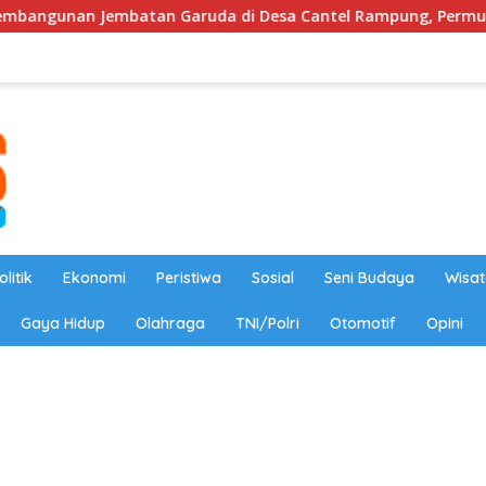
tan Garuda di Desa Cantel Rampung, Permudah Akses Warga
olitik
Ekonomi
Peristiwa
Sosial
Seni Budaya
Wisat
Gaya Hidup
Olahraga
TNI/Polri
Otomotif
Opini