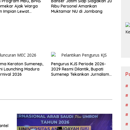
n Program MBG, BPRS
Banser Jatim Siap Siagakan 20
Sumekar Ajak Warga
Ribu Personel Amankan
n Impian Lewat
Muktamar NU di Jombang
ng
ema Keraton Sumenep,
Pengurus KJS Periode 2026-
mi Launching Madura
2029 Resmi Dilantik, Bupati
P
arnival 2026
Sumenep Tekankan Jurnalisme
Berkualitas
ntel