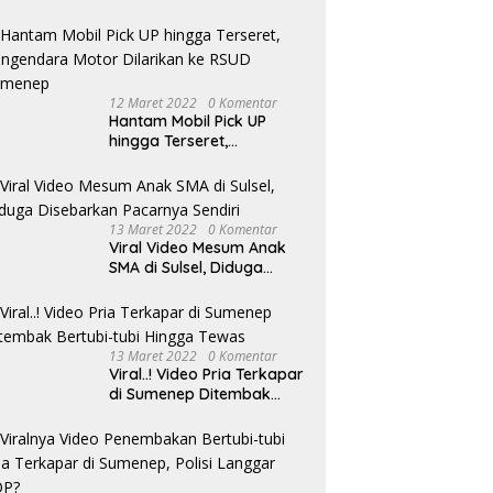
Amburadul
12 Maret 2022
0 Komentar
Hantam Mobil Pick UP
hingga Terseret,
Pengendara Motor
Dilarikan ke RSUD
Sumenep
13 Maret 2022
0 Komentar
Viral Video Mesum Anak
SMA di Sulsel, Diduga
Disebarkan Pacarnya
Sendiri
13 Maret 2022
0 Komentar
Viral..! Video Pria Terkapar
di Sumenep Ditembak
Bertubi-tubi Hingga Tewas