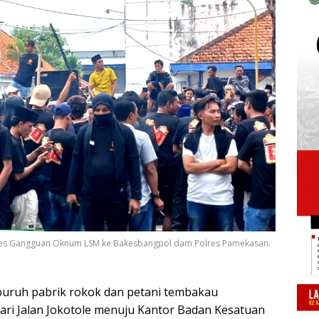
rotes Gangguan Oknum LSM ke Bakesbangpol dam Polres Pamekasan.
uruh pabrik rokok dan petani tembakau
ari Jalan Jokotole menuju Kantor Badan Kesatuan