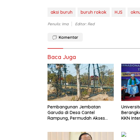
aksi buruh
buruh rokok
HJS
okn
Penulis: Ima
Editor: Red
Komentar
Baca Juga
Pembangunan Jembatan
Universi
Garuda di Desa Cantel
Berangk
Rampung, Permudah Akses
KKN Inte
Warga
Saudi