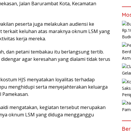
mekasan, Jalan Barurambat Kota, Kecamatan
Mos
akilan peserta juga melakukan audiensi ke
Rp.1
t terkait keluhan atas maraknya oknum LSM yang
Budi
ivitas kerja mereka.
uh, dan petani tembakau itu berlangsung tertib.
Berd
Asm
 didengar agar keresahan yang dialami tidak terus
Gela
kostum HJS menyatakan loyalitas terhadap
ampu menghidupi serta menyejahterakan keluarga
Saks
l Pamekasan.
Peni
unaidi mengatakan, kegiatan tersebut merupakan
Pam
aknya oknum LSM yang diduga mengganggu
Ber