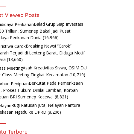
t Viewed Posts
Balad Grup Siap Investasi
00 Trilliun, Sumenep Bakal Jadi Pusat
daya Perikanan Dunia
(16,966)
Breaking News! “Carok”
arah Terjadi di Lenteng Barat, Diduga Motif
ara
(13,660)
Asah Kreativitas Siswa, OSIM DU
r Class Meeting Tingkat Kecamatan
(10,719)
Berkutat Pada Pemeriksaan
i, Proses Hukum Dinilai Lamban, Korban
puan BRI Sumenep Kecewa!
(8,821)
Rugi Ratusan Juta, Nelayan Pantura
ekasan Ngadu ke DPRD
(8,206)
ita Terbaru