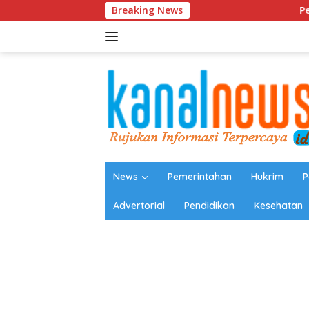
Langsung
Breaking News
Pembangunan Jemba
ke
konten
News
Pemerintahan
Hukrim
P
Advertorial
Pendidikan
Kesehatan