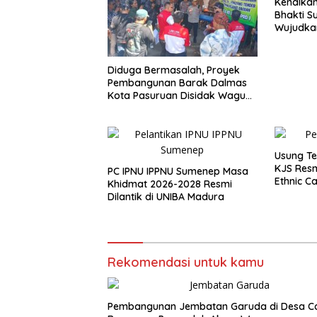
Kenalka
Bhakti 
Wujudka
Menabu
Diduga Bermasalah, Proyek
Pembangunan Barak Dalmas
Kota Pasuruan Disidak Wagub
LIRA Jatim
Usung T
KJS Res
PC IPNU IPPNU Sumenep Masa
Ethnic C
Khidmat 2026-2028 Resmi
Dilantik di UNIBA Madura
Rekomendasi untuk kamu
Pembangunan Jembatan Garuda di Desa Ca