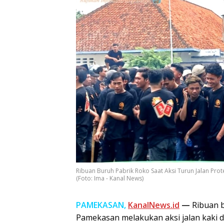
Ribuan Buruh Pabrik Roko Saat Aksi Turun Jalan P
(Foto: Ima - Kanal News)
PAMEKASAN,
KanalNews.id
—
Ribuan b
Pamekasan melakukan aksi jalan kaki d