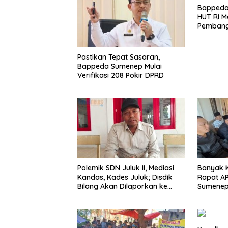
Bappeda
HUT RI 
Pemban
Pastikan Tepat Sasaran,
Bappeda Sumenep Mulai
Verifikasi 208 Pokir DPRD
Polemik SDN Juluk II, Mediasi
Banyak 
Kandas, Kades Juluk; Disdik
Rapat A
Bilang Akan Dilaporkan ke
Sumenep 
Bupati
Abaikan L