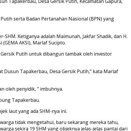
usun Tapakerbau, Desa Gersik Putih, Kecamatan Gapura,
Putih serta Badan Pertanahan Nasional (BPN) yang
ber-SHM. Ketiganya adalah Maimunah, Jakfar Shadik, dan H.
(GEMA AKSI), Marlaf Sucipto.
Gersik Putih untuk dibangun tambak oleh investor
kat Dusun Tapakerbau, Desa Gersik Putih,” kata Marlaf
n oleh penyidik, ” imbuhnya.
mpung Tapakerbau.
jek laut yang ada SHM-nya ini.
ini warga tidak mengetahui, baru sekarang mereka tahu,
arga sekira 19 SHM yang objeknya jelas-jelas pantai dari