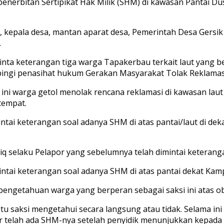
penerbitan Sertipikat Hak Milik (SHM) di kawasan Pantai D
epala desa, mantan aparat desa, Pemerintah Desa Gersik 
.
eminta keterangan tiga warga Tapakerbau terkait laut yang 
ingi penasihat hukum Gerakan Masyarakat Tolak Reklamasi 
i warga getol menolak rencana reklamasi di kawasan laut 
tempat.
intai keterangan soal adanya SHM di atas pantai/laut di de
iq selaku Pelapor yang sebelumnya telah dimintai keteranga
ntai keterangan soal adanya SHM di atas pantai dekat Ka
pengetahuan warga yang berperan sebagai saksi ini atas ob
t itu saksi mengetahui secara langsung atau tidak. Selama 
r telah ada SHM-nya setelah penyidik menunjukkan kepada w