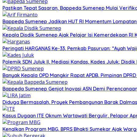
Pastikan Tepat Sasaran, Bappeda Sumenep Mulai Verifika
Bappeda Sumenep Jadikan HUT RI Momentum Lompata
Kepala Disdik Sumenep Ajak Pelajar Isi Kemerdekaan RI 
Peringati HARGANAS Ke-33, Pemkab Pasuruan; “Ayah Waji
Polemik SDN Juluk II, Mediasi Kandas, Kades Juluk; Disdik
Banyak Kepala OPD Mangkir Rapat APDB, Pimpinan DPRD S
Bappeda Sumenep Genjot Inovasi ASN Demi Perencanaa
Diduga Bermasalah, Proyek Pembangunan Barak Dalmas 
Kasus Dugaan ITE Oknum Wartawati Bergulir, Pelapor Apr
Kenalkan Program MBG, BPRS Bhakti Sumekar Ajak War