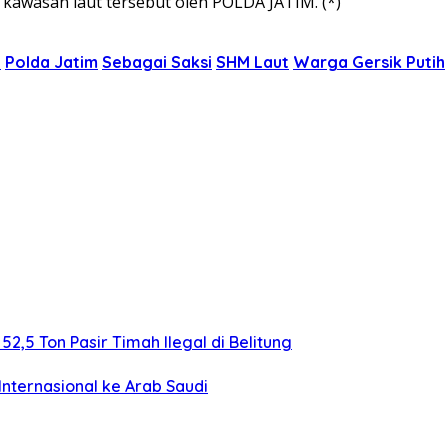
awasan laut tersebut oleh POLDA JATIM. (*)
n
Polda Jatim
Sebagai Saksi
SHM Laut
Warga Gersik Putih
,5 Ton Pasir Timah Ilegal di Belitung
nternasional ke Arab Saudi