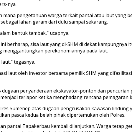
ers-nya.
ejauh mana pengetahuan warga terkait pantai atau laut yan
ah sebagai lahan garam dari dulu sampai sekarang.
dalam bentuk tambak,” ucapnya.
 ini berharap, sisa laut yang di-SHM di dekat kampungnya i
ng menggantungkan perekonomiannya pada laut.
laut,” tegasnya.
si laut oleh investor bersama pemilik SHM yang difasilit
s dugaan penyanderaan ekskavator-ponton dan pencurian p
menjadi terlapor ketika menghadang rencana pemagaran l
res Sumenep atas dugaan pengrusakan kawasan lindung y
kan pasca kedua belah pihak dipertemukan oleh Polres.
 pantai Tapakerbau kembali dilanjutkan. Warga tetap geto