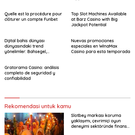
Quelle est la procédure pour
Top Slot Machines Available
clôturer un compte Funbet
at Barz Casino with Big
Jackpot Potential
Dijital bahis dünyası
Nuevas promociones
dünyasındaki trend
especiales en WinaMax
yönelimler: Bahsegel,
Casino para esta temporada
platform oyunlarını 2025
yılına nasıl güncelleyecek?
Gratorama Casino: análisis
completo de seguridad y
confiabilidad
Rekomendasi untuk kamu
Slotbey markası koruma
yaklaşımı, çevrimiçi oyun
deneyimi sektöründe finansal
verilerinizi nasıl saklar?