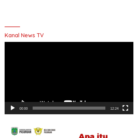
Kanal News TV
Pemutar
Video
00:00
12:24