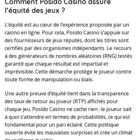
Comment Posido Casino assure
l’équité des jeux ?
L’équité est au cœur de l’expérience proposée par un
casino en ligne. Pour cela, Posido Casino s’appuie sur
des fournisseurs de jeux réputés, dont les titres sont
certifiés par des organismes indépendants. Le recours
à des générateurs de nombres aléatoires (RNG) testés
garantit que chaque résultat est impartial et
imprévisible. Cette démarche protège le joueur contre
toute forme de manipulation ou biais.
Une autre preuve d’équité tient dans la transparence
des taux de retour au joueur (RTP) affichés pour
chaque jeu. Posido Casino ne cache rien : le joueur sait
à quoi s’attendre en termes de probabilités, ce qui est
fondamental pour un pari éclairé. Cette politique
ouverte évite les mauvaises surprises et crée un climat