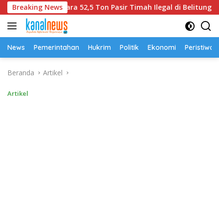
Langsung
 Perkara 52,5 Ton Pasir Timah Ilegal di Belitung
Breaking News
Unive
ke
konten
News
Pemerintahan
Hukrim
Politik
Ekonomi
Peristiwa
Beranda
Artikel
Artikel