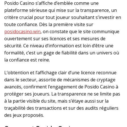
Posido Casino s’affiche d’emblée comme une
plateforme sérieuse qui mise sur la transparence, un
critère crucial pour tout joueur souhaitant s’investir en
toute confiance. Dès la première visite sur
posidocasino.win
, on constate que le site communique
ouvertement sur ses licences et ses mesures de
sécurité. Ce niveau d’information est loin d’être une
formalité, c’est un gage de fiabilité dans un univers où
la confiance est reine.
L’obtention et l’affichage clair d’une licence reconnue
dans le secteur, assortie de mécanismes de cryptage
avancés, confirment l’engagement de Posido Casino à
protéger ses joueurs. La transparence ne se limite pas
à la partie visible du site, mais s’étaye aussi sur la
traçabilité des transactions et sur des audits réguliers
des jeux proposés.