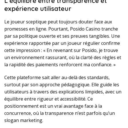
L’équilibre entre transparence et
expérience utilisateur
Le joueur sceptique peut toujours douter face aux
promesses en ligne. Pourtant, Posido Casino tranche
par sa politique ouverte et ses preuves tangibles. Une
expérience rapportée par un joueur régulier confirme
cette impression : « En revenant sur Posido, je trouve
un environnement rassurant, où la clarté des règles et
la rapidité des paiements renforcent ma confiance. »
Cette plateforme sait aller au-delà des standards,
surtout par son approche pédagogique. Elle guide les
utilisateurs à travers des explications limpides, avec un
équilibre entre rigueur et accessibilité. Ce
positionnement est un vrai avantage face à la
concurrence, où la transparence n’est parfois qu’un
slogan marketing.