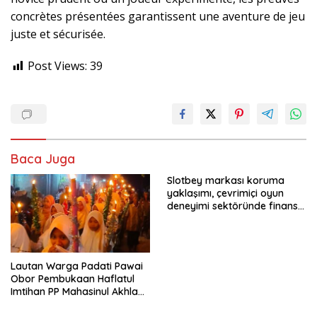
concrètes présentées garantissent une aventure de jeu
juste et sécurisée.
Post Views:
39
Baca Juga
Slotbey markası koruma
yaklaşımı, çevrimiçi oyun
deneyimi sektöründe finansal
verilerinizi nasıl saklar?
Lautan Warga Padati Pawai
Obor Pembukaan Haflatul
Imtihan PP Mahasinul Akhlaq
2026