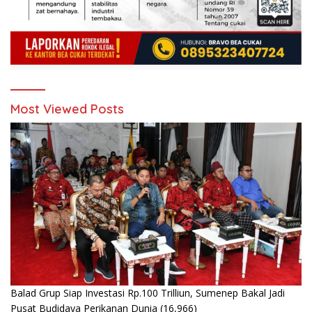
Most Viewed Posts
Balad Grup Siap Investasi Rp.100 Trilliun, Sumenep Bakal Jadi
Pusat Budidaya Perikanan Dunia
(16,966)