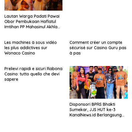
Lautan Warga Padati Pawai
Obor Pembukaan Haflatul
Imtihan PP Mahasinul Akhlaq
2026
Les machines à sous vidéo
Comment créer un compte
les plus addictives sur
sécurisé sur Casino Guru pas
Wonaco Casino
à pas
Prelievi rapidi e sicuri Rabona
Casino: tutto quello che devi
sapere
Disponsori BPRS Bhakti
Sumekar, JJS HUT ke-3
KanalNews.id Berlangsung
Meriah di Wisata Somber
Rajeh