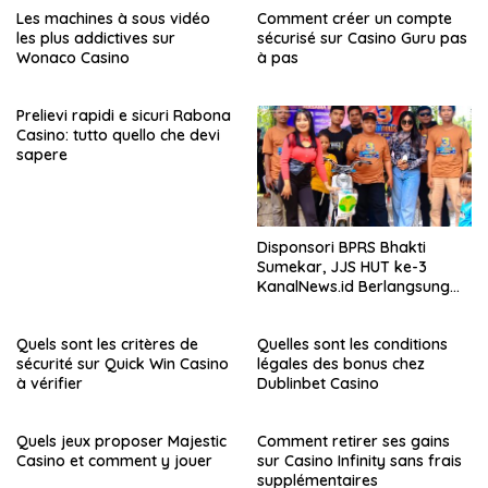
Les machines à sous vidéo
Comment créer un compte
les plus addictives sur
sécurisé sur Casino Guru pas
Wonaco Casino
à pas
Prelievi rapidi e sicuri Rabona
Casino: tutto quello che devi
sapere
Disponsori BPRS Bhakti
Sumekar, JJS HUT ke-3
KanalNews.id Berlangsung
Meriah di Wisata Somber
Rajeh
Quels sont les critères de
Quelles sont les conditions
sécurité sur Quick Win Casino
légales des bonus chez
à vérifier
Dublinbet Casino
Quels jeux proposer Majestic
Comment retirer ses gains
Casino et comment y jouer
sur Casino Infinity sans frais
supplémentaires