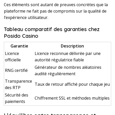
Ces éléments sont autant de preuves concrètes que la
plateforme ne fait pas de compromis sur la qualité de
l’expérience utilisateur.
Tableau comparatif des garanties chez
Posido Casino
Garantie
Description
Licence
Licence reconnue délivrée par une
officielle
autorité régulatrice fiable
Générateur de nombres aléatoires
RNG certifié
audité régulièrement
Transparence
Taux de retour affiché pour chaque jeu
des RTP
Sécurité des
Chiffrement SSL et méthodes multiples
paiements