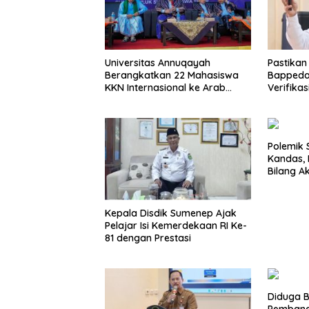
Universitas Annuqayah
Pastikan
Berangkatkan 22 Mahasiswa
Bappeda
KKN Internasional ke Arab
Verifika
Saudi
Polemik S
Kandas, 
Bilang A
Bupati
Kepala Disdik Sumenep Ajak
Pelajar Isi Kemerdekaan RI Ke-
81 dengan Prestasi
Diduga B
Pembang