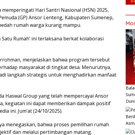
memperingati Hari Santri Nasional (HSN) 2025,
Pemuda (GP) Ansor Lenteng, Kabupaten Sumenep,
Mos
 bedah rumah warga kurang mampu.
a Satu Rumah’ ini terlaksana berkat kolaborasi
urrohman, menjelaskan bahwa program tersebut
rhadap masyarakat di tingkat desa. Menurutnya,
di langkah strategis untuk menghadirkan manfaat
Bala
Sume
da Haswal Group yang telah mempercayai Ansor
Duni
, kegiatan ini dapat memberikan dampak positif
ia ini. Jum’at (24/10/2025).
Berd
Asm
bnya menegaskan, bahwa proses pemilihan rumah
jektif dan melalui pertimbangan matang.