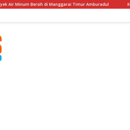
rsih di Manggarai Timur Amburadul
Kasus 53 Ton Tima