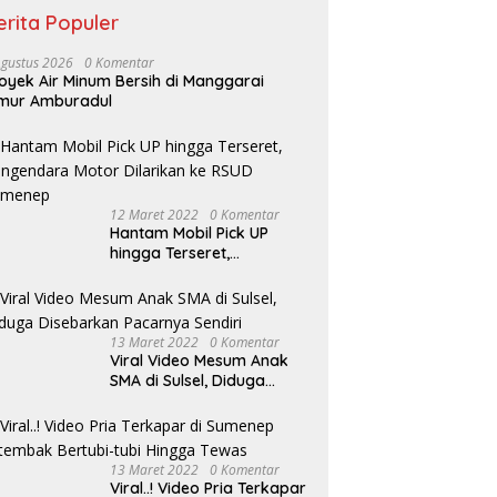
erita Populer
Agustus 2026
0 Komentar
oyek Air Minum Bersih di Manggarai
mur Amburadul
12 Maret 2022
0 Komentar
Hantam Mobil Pick UP
hingga Terseret,
Pengendara Motor
Dilarikan ke RSUD
Sumenep
13 Maret 2022
0 Komentar
Viral Video Mesum Anak
SMA di Sulsel, Diduga
Disebarkan Pacarnya
Sendiri
13 Maret 2022
0 Komentar
Viral..! Video Pria Terkapar