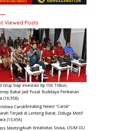
t Viewed Posts
d Grup Siap Investasi Rp.100 Trilliun,
nep Bakal Jadi Pusat Budidaya Perikanan
a
(16,958)
Breaking News! “Carok”
arah Terjadi di Lenteng Barat, Diduga Motif
ara
(13,656)
Asah Kreativitas Siswa, OSIM DU