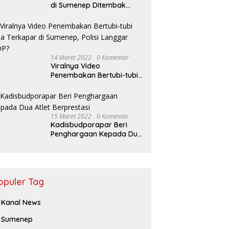
di Sumenep Ditembak
Bertubi-tubi Hingga Tewas
14 Maret 2022
0 Komentar
Viralnya Video
Penembakan Bertubi-tubi
Pria Terkapar di Sumenep,
Polisi Langgar SOP?
15 Maret 2022
0 Komentar
Kadisbudporapar Beri
Penghargaan Kepada Dua
Atlet Berprestasi
opuler Tag
Kanal News
Sumenep