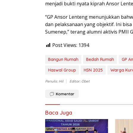
menjadi bukti nyata kiprah Ansor Lent
“GP Ansor Lenteng menunjukkan bahwa 
dan pelaksanaan yang objektif. Ini bisa
Sumenep,” terang alumni aktivis PMII Gu
Post Views:
1394
Bangun Rumah
Bedah Rumah
GP A
Haswal Group
HSN 2025
Warga Ku
Penulis: Hil
Editor: Obet
Komentar
Baca Juga