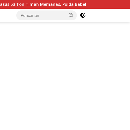
h Memanas, Polda Babel Buka Suara
Pastikan Tepat Sa