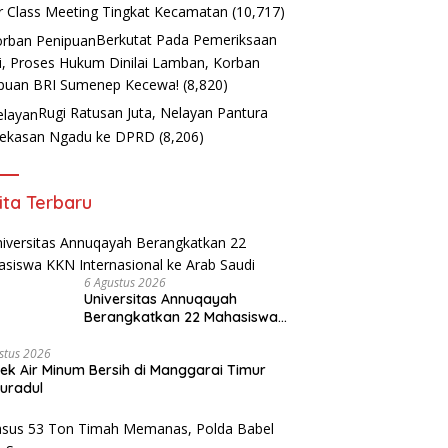
r Class Meeting Tingkat Kecamatan
(10,717)
Berkutat Pada Pemeriksaan
i, Proses Hukum Dinilai Lamban, Korban
puan BRI Sumenep Kecewa!
(8,820)
Rugi Ratusan Juta, Nelayan Pantura
ekasan Ngadu ke DPRD
(8,206)
ita Terbaru
6 Agustus 2026
Universitas Annuqayah
Berangkatkan 22 Mahasiswa
KKN Internasional ke Arab
Saudi
stus 2026
ek Air Minum Bersih di Manggarai Timur
uradul