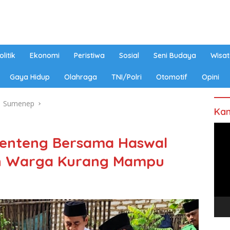
olitik
Ekonomi
Peristiwa
Sosial
Seni Budaya
Wisat
Gaya Hidup
Olahraga
TNI/Polri
Otomotif
Opini
Sumenep
Kan
Pem
Lenteng Bersama Haswal
Vide
h Warga Kurang Mampu