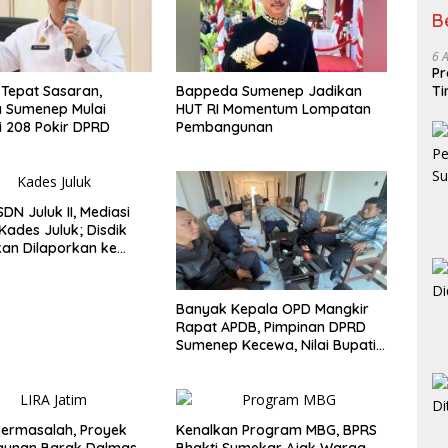
B
6 
Pr
Ti
 Tepat Sasaran,
Bappeda Sumenep Jadikan
 Sumenep Mulai
HUT RI Momentum Lompatan
si 208 Pokir DPRD
Pembangunan
DN Juluk II, Mediasi
Kades Juluk; Disdik
kan Dilaporkan ke
Banyak Kepala OPD Mangkir
Rapat APDB, Pimpinan DPRD
Sumenep Kecewa, Nilai Bupati
Abaikan Legislatif
ermasalah, Proyek
Kenalkan Program MBG, BPRS
unan Barak Dalmas
Bhakti Sumekar Ajak Warga