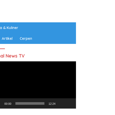
a & Kuliner
Artikel
Cerpen
al News TV
utar
o
00:00
12:24