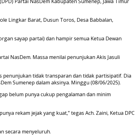
h (DPD) Partai NasDem Kabupaten Sumenep, Jawa Timur
ole Lingkar Barat, Dusun Toros, Desa Babbalan,
(organ sayap partai) dan hampir semua Ketua Dewan
tai NasDem. Massa menilai penunjukan Akis Jasuli
enunjukan tidak transparan dan tidak partisipatif. Dia
 NasDem Sumenep dalam aksinya. Minggu (08/06/2025).
nggap belum punya cukup pengalaman dan minim
punya rekam jejak yang kuat,” tegas Ach. Zaini, Ketua DPC
an secara menyeluruh.