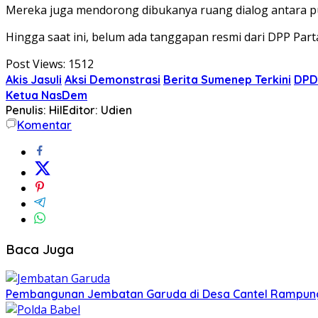
Mereka juga mendorong dibukanya ruang dialog antara pu
Hingga saat ini, belum ada tanggapan resmi dari DPP Part
Post Views:
1512
Akis Jasuli
Aksi Demonstrasi
Berita Sumenep Terkini
DPD
Ketua NasDem
Penulis: Hil
Editor: Udien
Komentar
Baca Juga
Pembangunan Jembatan Garuda di Desa Cantel Rampun