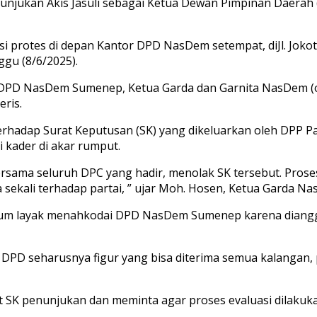
unjukan Akis Jasuli sebagai Ketua Dewan Pimpinan Daera
 protes di depan Kantor DPD NasDem setempat, diJl. Jokot
gu (8/6/2025).
urus DPD NasDem Sumenep, Ketua Garda dan Garnita NasDem 
ris.
hadap Surat Keputusan (SK) yang dikeluarkan oleh DPP Par
 kader di akar rumput.
ama seluruh DPC yang hadir, menolak SK tersebut. Proses p
ama sekali terhadap partai, ” ujar Moh. Hosen, Ketua Garda
li belum layak menahkodai DPD NasDem Sumenep karena dia
ua DPD seharusnya figur yang bisa diterima semua kalangan, 
 SK penunjukan dan meminta agar proses evaluasi dilakuk