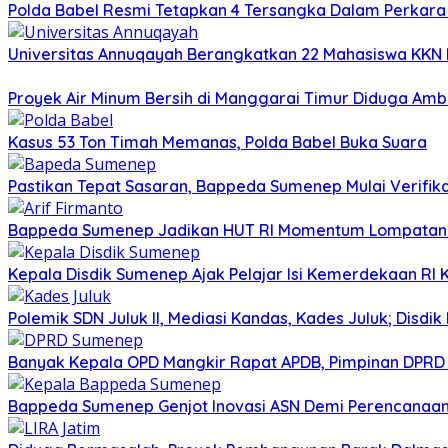
Polda Babel Resmi Tetapkan 4 Tersangka Dalam Perkara 52
Universitas Annuqayah Berangkatkan 22 Mahasiswa KKN I
Proyek Air Minum Bersih di Manggarai Timur Diduga Amb
Kasus 53 Ton Timah Memanas, Polda Babel Buka Suara
Pastikan Tepat Sasaran, Bappeda Sumenep Mulai Verifika
Bappeda Sumenep Jadikan HUT RI Momentum Lompata
Kepala Disdik Sumenep Ajak Pelajar Isi Kemerdekaan RI 
Polemik SDN Juluk II, Mediasi Kandas, Kades Juluk; Disdik
Banyak Kepala OPD Mangkir Rapat APDB, Pimpinan DPRD S
Bappeda Sumenep Genjot Inovasi ASN Demi Perencanaa