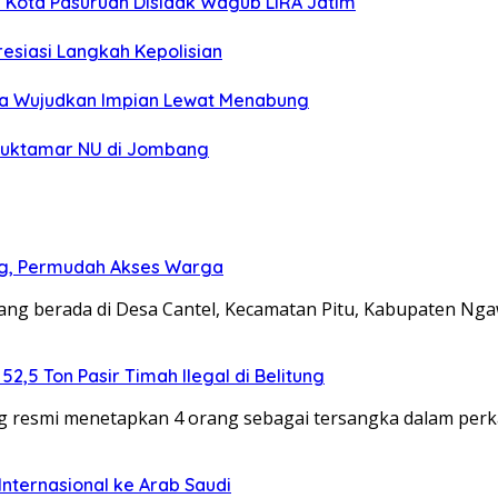
Kota Pasuruan Disidak Wagub LIRA Jatim
esiasi Langkah Kepolisian
ga Wujudkan Impian Lewat Menabung
 Muktamar NU di Jombang
g, Permudah Akses Warga
g berada di Desa Cantel, Kecamatan Pitu, Kabupaten Nga
,5 Ton Pasir Timah Ilegal di Belitung
g resmi menetapkan 4 orang sebagai tersangka dalam per
nternasional ke Arab Saudi