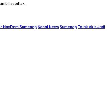
ambil sepihak.
er NasDem Sumenep
Kanal News
Sumenep
Tolak Akis Jadi