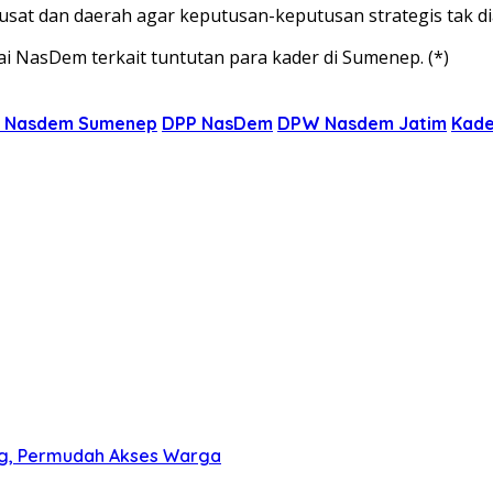
sat dan daerah agar keputusan-keputusan strategis tak di
ai NasDem terkait tuntutan para kader di Sumenep. (*)
 Nasdem Sumenep
DPP NasDem
DPW Nasdem Jatim
Kad
g, Permudah Akses Warga