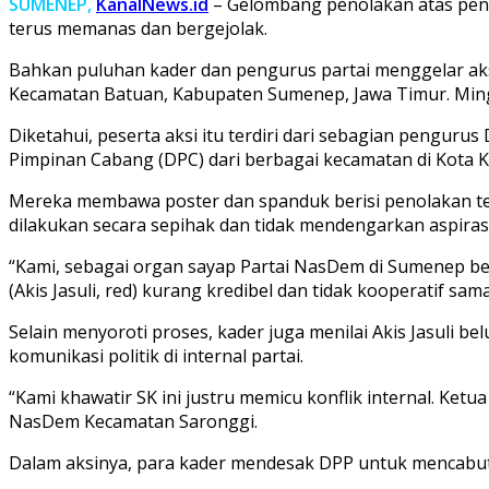
SUMENEP,
KanalNews.id
– Gelombang penolakan atas pen
terus memanas dan bergejolak.
Bahkan puluhan kader dan pengurus partai menggelar aksi
Kecamatan Batuan, Kabupaten Sumenep, Jawa Timur. Ming
Diketahui, peserta aksi itu terdiri dari sebagian peng
Pimpinan Cabang (DPC) dari berbagai kecamatan di Kota Ke
Mereka membawa poster dan spanduk berisi penolakan ter
dilakukan secara sepihak dan tidak mendengarkan aspirasi
“Kami, sebagai organ sayap Partai NasDem di Sumenep bers
(Akis Jasuli, red) kurang kredibel dan tidak kooperatif s
Selain menyoroti proses, kader juga menilai Akis Jasu
komunikasi politik di internal partai.
“Kami khawatir SK ini justru memicu konflik internal. Ket
NasDem Kecamatan Saronggi.
Dalam aksinya, para kader mendesak DPP untuk mencabut