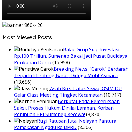
Most Viewed Posts
Balad Grup Siap Investasi
Rp.100 Trilliun, Sumenep Bakal Jadi Pusat Budidaya
Perikanan Dunia
(16,958)
Breaking News! “Carok” Berdarah
Terjadi di Lenteng Barat, Diduga Motif Asmara
(13,656)
Asah Kreativitas Siswa, OSIM DU
Gelar Class Meeting Tingkat Kecamatan
(10,717)
Berkutat Pada Pemeriksaan
Saksi, Proses Hukum Dinilai Lamban, Korban
Penipuan BRI Sumenep Kecewa!
(8,820)
Rugi Ratusan Juta, Nelayan Pantura
Pamekasan Ngadu ke DPRD
(8,206)