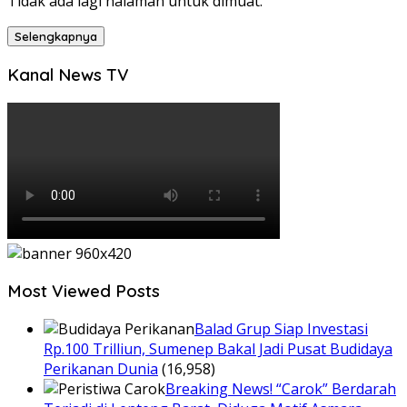
Tidak ada lagi halaman untuk dimuat.
Selengkapnya
Kanal News TV
Most Viewed Posts
Balad Grup Siap Investasi
Rp.100 Trilliun, Sumenep Bakal Jadi Pusat Budidaya
Perikanan Dunia
(16,958)
Breaking News! “Carok” Berdarah