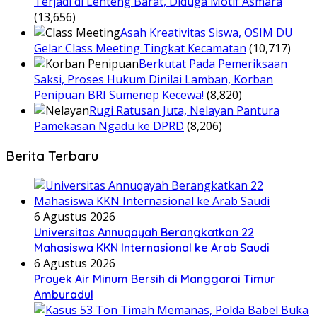
Terjadi di Lenteng Barat, Diduga Motif Asmara
(13,656)
Asah Kreativitas Siswa, OSIM DU
Gelar Class Meeting Tingkat Kecamatan
(10,717)
Berkutat Pada Pemeriksaan
Saksi, Proses Hukum Dinilai Lamban, Korban
Penipuan BRI Sumenep Kecewa!
(8,820)
Rugi Ratusan Juta, Nelayan Pantura
Pamekasan Ngadu ke DPRD
(8,206)
Berita Terbaru
6 Agustus 2026
Universitas Annuqayah Berangkatkan 22
Mahasiswa KKN Internasional ke Arab Saudi
6 Agustus 2026
Proyek Air Minum Bersih di Manggarai Timur
Amburadul