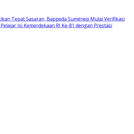
tikan Tepat Sasaran, Bappeda Sumenep Mulai Verifikasi
Pelajar Isi Kemerdekaan RI Ke-81 dengan Prestasi