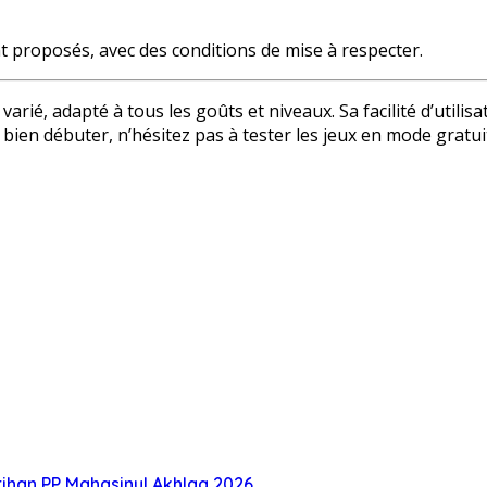
 proposés, avec des conditions de mise à respecter.
rié, adapté à tous les goûts et niveaux. Sa facilité d’utilisa
bien débuter, n’hésitez pas à tester les jeux en mode gratui
ihan PP Mahasinul Akhlaq 2026