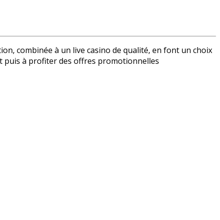
tion, combinée à un live casino de qualité, en font un choix
t puis à profiter des offres promotionnelles