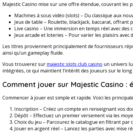
Majestic Casino mise sur une offre étendue, couvrant les p
Machines à sous vidéo (slots) – Du classique aux nou
Jeux de table – Roulette, blackjack, baccarat, offrant
Live casino – Une immersion en temps réel avec des c
Jeux arcade et loteries – Pour varier les plaisirs avec
Les titres proviennent principalement de fournisseurs rép
ainsi qu’un gameplay fluide.
Vous trouverez sur
majestic slots club casino
un univers lu
intégrées, ce qui maintient l’intérêt des joueurs sur le long
Comment jouer sur Majestic Casino : é
Commencer à jouer est simple et rapide. Voici les principale
Inscription – Créez un compte en renseignant vos don
Dépôt – Effectuez un premier versement via les moyen
Choix du jeu – Parcourez le catalogue en filtrant par
Jouer en argent réel – Lancez les parties avec mise ré