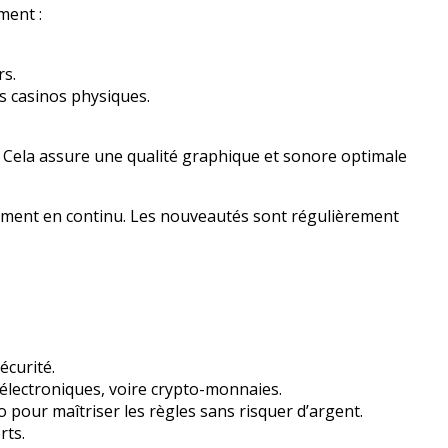
ment :
rs.
s casinos physiques.
 Cela assure une qualité graphique et sonore optimale
ssement en continu. Les nouveautés sont régulièrement
écurité.
 électroniques, voire crypto-monnaies.
 pour maîtriser les règles sans risquer d’argent.
rts.