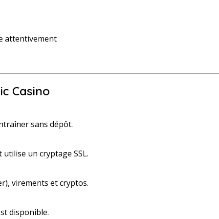
re attentivement
ic Casino
ntraîner sans dépôt.
t utilise un cryptage SSL.
er), virements et cryptos.
st disponible.