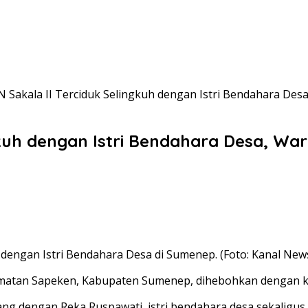
N Sakala II Terciduk Selingkuh dengan Istri Bendahara De
gkuh dengan Istri Bendahara Desa, W
 dengan Istri Bendahara Desa di Sumenep. (Foto: Kanal New
matan Sapeken, Kabupaten Sumenep, dihebohkan dengan kab
ang dengan Reka Ruspawati, istri bendahara desa sekaligus