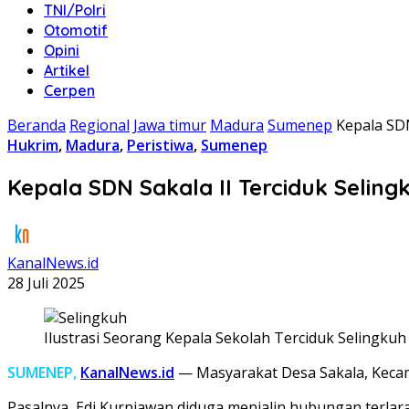
TNI/Polri
Otomotif
Opini
Artikel
Cerpen
Beranda
Regional
Jawa timur
Madura
Sumenep
Kepala SD
Hukrim
,
Madura
,
Peristiwa
,
Sumenep
Kepala SDN Sakala II Terciduk Selin
KanalNews.id
28 Juli 2025
Ilustrasi Seorang Kepala Sekolah Terciduk Selingkuh
SUMENEP,
KanalNews.id
— Masyarakat Desa Sakala, Keca
Pasalnya, Edi Kurniawan diduga menjalin hubungan terlar