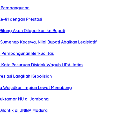
n Pembangunan
Ke-81 dengan Prestasi
 Bilang Akan Dilaporkan ke Bupati
umenep Kecewa, Nilai Bupati Abaikan Legislatif
n Pembangunan Berkualitas
Kota Pasuruan Disidak Wagub LIRA Jatim
esiasi Langkah Kepolisian
ga Wujudkan Impian Lewat Menabung
 Muktamar NU di Jombang
ilantik di UNIBA Madura