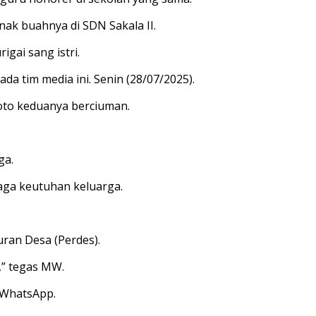
nak buahnya di SDN Sakala II.
gai sang istri.
da tim media ini. Senin (28/07/2025).
oto keduanya berciuman.
ga.
aga keutuhan keluarga.
ran Desa (Perdes).
,” tegas MW.
 WhatsApp.