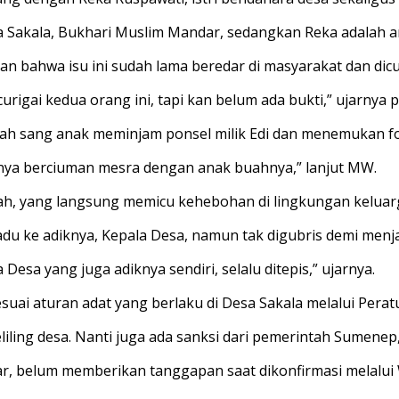
sa Sakala, Bukhari Muslim Mandar, sedangkan Reka adalah a
bahwa isu ini sudah lama beredar di masyarakat dan dicuri
igai kedua orang ini, tapi kan belum ada bukti,” ujarnya pa
lah sang anak meminjam ponsel milik Edi dan menemukan f
hnya berciuman mesra dengan anak buahnya,” lanjut MW.
olah, yang langsung memicu kehebohan di lingkungan keluar
 ke adiknya, Kepala Desa, namun tak digubris demi menj
Desa yang juga adiknya sendiri, selalu ditepis,” ujarnya.
ai aturan adat yang berlaku di Desa Sakala melalui Peratu
liling desa. Nanti juga ada sanksi dari pemerintah Sumenep
ar, belum memberikan tanggapan saat dikonfirmasi melalui