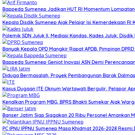
Bappeda Sumenep Jadikan HUT RI Momentum Lompata
Kepala Disdik Sumenep Ajak Pelajar Isi Kemerdekaan RI 
Polemik SDN Juluk II, Mediasi Kandas, Kades Juluk; Disdik
Banyak Kepala OPD Mangkir Rapat APDB, Pimpinan DPRD S
Bappeda Sumenep Genjot Inovasi ASN Demi Perencanaa
Diduga Bermasalah, Proyek Pembangunan Barak Dalmas 
Kasus Dugaan ITE Oknum Wartawati Bergulir, Pelapor Apr
Kenalkan Program MBG, BPRS Bhakti Sumekar Ajak War
Banser Jatim Siap Siagakan 20 Ribu Personel Amankan
PC IPNU IPPNU Sumenep Masa Khidmat 2026-2028 Resmi D