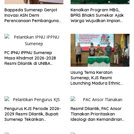
Bappeda Sumenep Genjot
Kenalkan Program MBG,
Inovasi ASN Demi
BPRS Bhakti Sumekar Ajak
Perencanaan Pembangunan
Warga Wujudkan Impian
Berkualitas
Lewat Menabung
PC IPNU IPPNU Sumenep
Masa Khidmat 2026-2028
Resmi Dilantik di UNIBA
Madura
Usung Tema Keraton
Sumenep, KJS Resmi
Launching Madura Ethnic
Carnival 2026
Pengurus KJS Periode 2026-
Resmil Dilantik, PAC Ansor
2029 Resmi Dilantik, Bupati
Tlanakan Prioritaskan
Sumenep Tekankan
Ideologi dan Kemandirian
Jurnalisme Berkualitas
Ekonomi