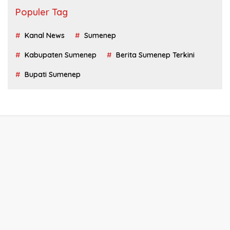
Populer Tag
Kanal News
Sumenep
Kabupaten Sumenep
Berita Sumenep Terkini
Bupati Sumenep
Tentang Kami
Redaksi
Privacy Policy
Disclaimer
Kontak Kami
Kode Etik
Pedoman Media Siber
KanalNews.id @2022-2026 PT. Media Kanal News Nusantara -
All right reserved