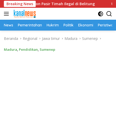
Langsung
a 52,5 Ton Pasir Timah Ilegal di Belitung
Breaking News
Universitas
ke
konten
News
Pemerintahan
Hukrim
Politik
Ekonomi
Peristiwa
Beranda
Regional
Jawa timur
Madura
Sumenep
Madura
,
Pendidikan
,
Sumenep