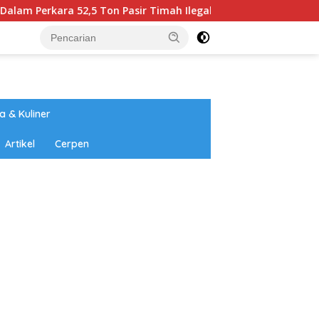
ra 52,5 Ton Pasir Timah Ilegal di Belitung
Universita
a & Kuliner
Artikel
Cerpen