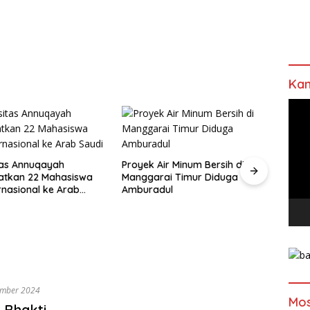
Kan
Pem
Vide
ir Minum Bersih di
Kasus 53 Ton Timah Memanas,
Pasti
ai Timur Diduga
Polda Babel Buka Suara
Bapp
ul
Verif
ember 2024
Mos
 Bhakti