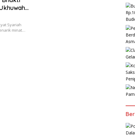
 Ukhuwah
Rp.1
Budi
yat Syariah
menarik minat…
Berd
Asm
Gela
Saks
Peni
Pam
Ber