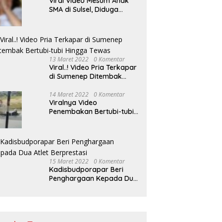
Viral Video Mesum Anak
SMA di Sulsel, Diduga
Disebarkan Pacarnya
Sendiri
13 Maret 2022
0 Komentar
Viral..! Video Pria Terkapar
di Sumenep Ditembak
Bertubi-tubi Hingga Tewas
14 Maret 2022
0 Komentar
Viralnya Video
Penembakan Bertubi-tubi
Pria Terkapar di Sumenep,
Polisi Langgar SOP?
15 Maret 2022
0 Komentar
Kadisbudporapar Beri
Penghargaan Kepada Dua
Atlet Berprestasi