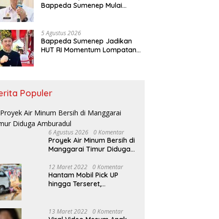
Bappeda Sumenep Mulai
Verifikasi 208 Pokir DPRD
5 Agustus 2026
Bappeda Sumenep Jadikan
HUT RI Momentum Lompatan
Pembangunan
erita Populer
6 Agustus 2026
0 Komentar
Proyek Air Minum Bersih di
Manggarai Timur Diduga
Amburadul
12 Maret 2022
0 Komentar
Hantam Mobil Pick UP
hingga Terseret,
Pengendara Motor
Dilarikan ke RSUD
Sumenep
13 Maret 2022
0 Komentar