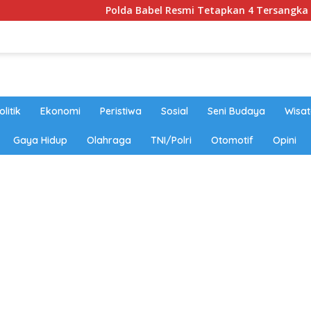
Polda Babel Resmi Tetapkan 4 Tersangka Dalam Perka
olitik
Ekonomi
Peristiwa
Sosial
Seni Budaya
Wisat
Gaya Hidup
Olahraga
TNI/Polri
Otomotif
Opini