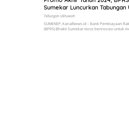
Sumekar Luncurkan Tabungan
Berhadiah
Tabungan Ukhuwah
SUMENEP, KanalNews.id – Bank Pembiayaan Rak
(BPRS) Bhakti Sumekar terus berinovasi untuk 