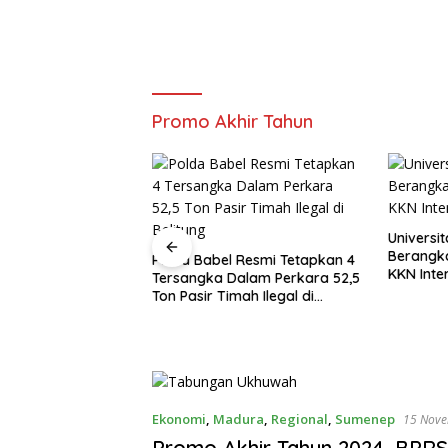
Promo Akhir Tahun
Universitas Annuqayah
Proyek A
Berangkatkan 22 Mahasiswa
Manggar
 Resmi Tetapkan 4
KKN Internasional ke Arab
Amburad
alam Perkara 52,5
Saudi
mah Ilegal di
Ekonomi
,
Madura
,
Regional
,
Sumenep
15 Nov
Promo Akhir Tahun 2024, BPRS