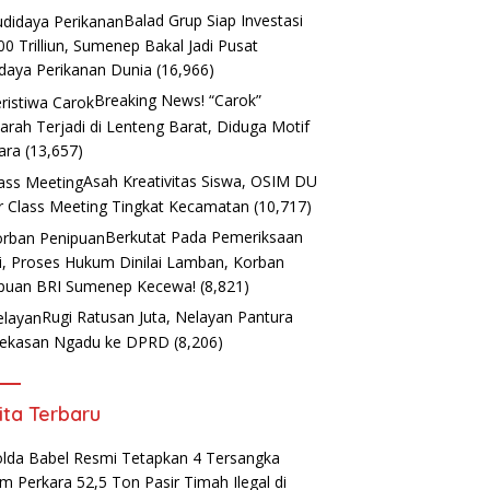
Balad Grup Siap Investasi
00 Trilliun, Sumenep Bakal Jadi Pusat
daya Perikanan Dunia
(16,966)
Breaking News! “Carok”
arah Terjadi di Lenteng Barat, Diduga Motif
ara
(13,657)
Asah Kreativitas Siswa, OSIM DU
r Class Meeting Tingkat Kecamatan
(10,717)
Berkutat Pada Pemeriksaan
i, Proses Hukum Dinilai Lamban, Korban
puan BRI Sumenep Kecewa!
(8,821)
Rugi Ratusan Juta, Nelayan Pantura
ekasan Ngadu ke DPRD
(8,206)
ita Terbaru