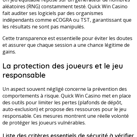
aléatoires (RNG) constamment testé. Quick Win Casino
fait auditer ses logiciels par des organismes
indépendants comme eCOGRA ou TST, garantissant que
les résultats ne sont pas manipulés.
Cette transparence est essentielle pour éviter les doutes
et assurer que chaque session a une chance légitime de
gains.
La protection des joueurs et le jeu
responsable
Un aspect souvent négligé concerne la prévention des
comportements à risque. Quick Win Casino met en place
des outils pour limiter les pertes (plafonds de dépôt,
auto-exclusion) et propose des ressources pour le jeu
responsable. Ces mesures montrent une réelle volonté
de protéger les joueurs vulnérables.
Liste des critères essentiels de sécurité à vérifier