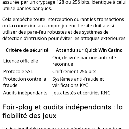
assurée par un cryptage 128 ou 256 bits, identique à celui
utilisé par les banques.
Cela empêche toute interception durant les transactions
ou la connexion au compte joueur. Le site doit aussi
utiliser des pare-feu robustes et des systèmes de
détection d’intrusion pour éviter les attaques extérieures.
Critère de sécurité
Attendu sur Quick Win Casino
Oui, délivrée par une autorité
Licence officielle
reconnue
Protocole SSL
Chiffrement 256 bits
Protection contre la
Systèmes anti-fraude et
fraude
vérifications KYC
Audits indépendants
Jeux testés et certifiés RNG
Fair-play et audits indépendants : la
fiabilité des jeux
Un jeu équitable repose sur un générateur de nombres