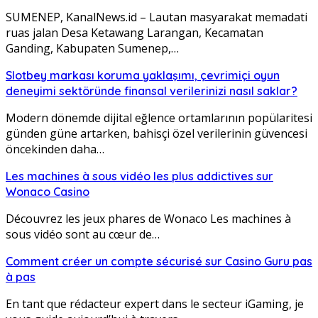
SUMENEP, KanalNews.id – Lautan masyarakat memadati
ruas jalan Desa Ketawang Larangan, Kecamatan
Ganding, Kabupaten Sumenep,…
Slotbey markası koruma yaklaşımı, çevrimiçi oyun
deneyimi sektöründe finansal verilerinizi nasıl saklar?
Modern dönemde dijital eğlence ortamlarının popülaritesi
günden güne artarken, bahisçi özel verilerinin güvencesi
öncekinden daha…
Les machines à sous vidéo les plus addictives sur
Wonaco Casino
Découvrez les jeux phares de Wonaco Les machines à
sous vidéo sont au cœur de…
Comment créer un compte sécurisé sur Casino Guru pas
à pas
En tant que rédacteur expert dans le secteur iGaming, je