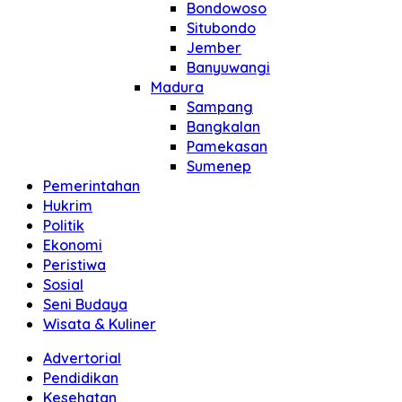
Bondowoso
Situbondo
Jember
Banyuwangi
Madura
Sampang
Bangkalan
Pamekasan
Sumenep
Pemerintahan
Hukrim
Politik
Ekonomi
Peristiwa
Sosial
Seni Budaya
Wisata & Kuliner
Advertorial
Pendidikan
Kesehatan