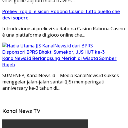
vous guide aujourd’hui à travers…
Prelievi rapidi e sicuri Rabona Casino: tutto quello che
devi sapere
Introduzione ai prelievi su Rabona Casino Rabona Casino
è una piattaforma di gioco online che…
Disponsori BPRS Bhakti Sumekar, JJS HUT ke-3
KanalNews.id Berlangsung Meriah di Wisata Somber
Rajeh
SUMENEP, KanalNews.id – Media KanalNews.id sukses
menggelar jalan-jalan santai (JJS) memperingati
anniversary ke-3 tahun di…
Kanal News TV