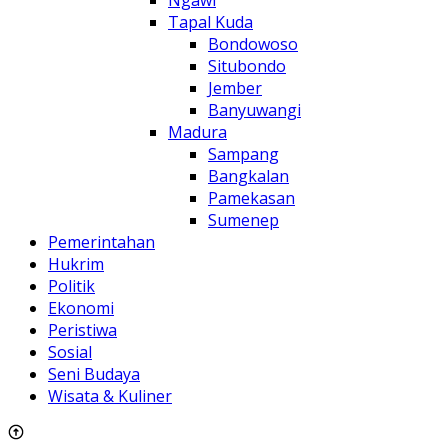
Ngawi
Tapal Kuda
Bondowoso
Situbondo
Jember
Banyuwangi
Madura
Sampang
Bangkalan
Pamekasan
Sumenep
Pemerintahan
Hukrim
Politik
Ekonomi
Peristiwa
Sosial
Seni Budaya
Wisata & Kuliner