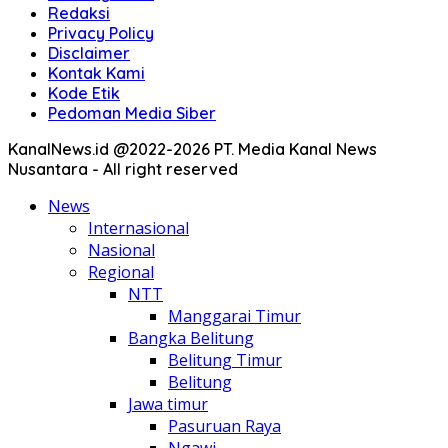
Redaksi
Privacy Policy
Disclaimer
Kontak Kami
Kode Etik
Pedoman Media Siber
KanalNews.id @2022-2026 PT. Media Kanal News
Nusantara - All right reserved
News
Internasional
Nasional
Regional
NTT
Manggarai Timur
Bangka Belitung
Belitung Timur
Belitung
Jawa timur
Pasuruan Raya