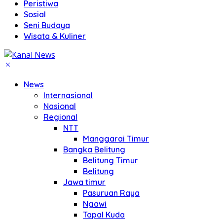
Peristiwa
Sosial
Seni Budaya
Wisata & Kuliner
News
Internasional
Nasional
Regional
NTT
Manggarai Timur
Bangka Belitung
Belitung Timur
Belitung
Jawa timur
Pasuruan Raya
Ngawi
Tapal Kuda