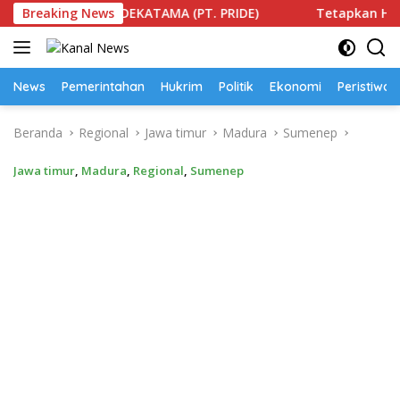
Langsung
KAINTI DEKATAMA (PT. PRIDE)
Breaking News
Tetapkan Harga Temba
ke
konten
News
Pemerintahan
Hukrim
Politik
Ekonomi
Peristiwa
Beranda
Regional
Jawa timur
Madura
Sumenep
Jawa timur
,
Madura
,
Regional
,
Sumenep