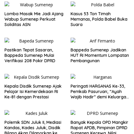
Lomba Masak Mie Jadi Ajang
Kasus 53 Ton Timah
Wabup Sumenep Perkuat
Memanas, Polda Babel Buka
Soliditas ASN
Suara
Pastikan Tepat Sasaran,
Bappeda Sumenep Jadikan
Bappeda Sumenep Mulai
HUT RI Momentum Lompatan
Verifikasi 208 Pokir DPRD
Pembangunan
Kepala Disdik Sumenep Ajak
Peringati HARGANAS Ke-33,
Pelajar Isi Kemerdekaan RI
Pemkab Pasuruan; “Ayah
Ke-81 dengan Prestasi
Wajib Hadir” demi Keluarga
Berkualitas
Polemik SDN Juluk II, Mediasi
Banyak Kepala OPD Mangkir
Kandas, Kades Juluk; Disdik
Rapat APDB, Pimpinan DPRD
Bilang Akan Dilaporkan ke
Sumenep Kecewa, Nilai