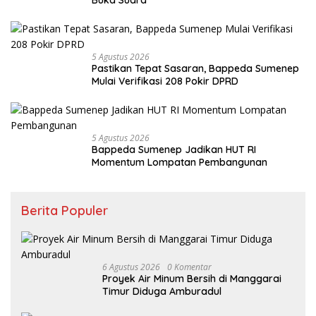
Buka Suara
5 Agustus 2026
Pastikan Tepat Sasaran, Bappeda Sumenep
Mulai Verifikasi 208 Pokir DPRD
5 Agustus 2026
Bappeda Sumenep Jadikan HUT RI
Momentum Lompatan Pembangunan
Berita Populer
6 Agustus 2026
0 Komentar
Proyek Air Minum Bersih di Manggarai
Timur Diduga Amburadul