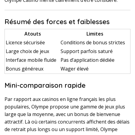
Olympe Casino mérite clairement d’être considéré.
Résumé des forces et faiblesses
Atouts
Limites
Licence sécurisée
Conditions de bonus strictes
Large choix de jeux
Support parfois saturé
Interface mobile fluide
Pas d’application dédiée
Bonus généreux
Wager élevé
Mini-comparaison rapide
Par rapport aux casinos en ligne français les plus
populaires, Olympe propose une gamme de jeux plus
large que la moyenne, avec un bonus de bienvenue
attractif. Là où certains concurrents affichent des délais
de retrait plus longs ou un support limité, Olympe