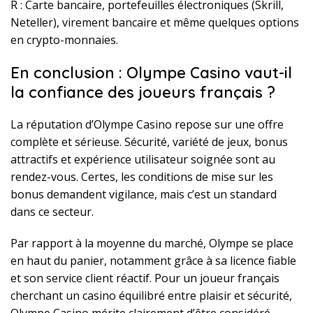
R : Carte bancaire, portefeuilles électroniques (Skrill,
Neteller), virement bancaire et même quelques options
en crypto-monnaies.
En conclusion : Olympe Casino vaut-il
la confiance des joueurs français ?
La réputation d’Olympe Casino repose sur une offre
complète et sérieuse. Sécurité, variété de jeux, bonus
attractifs et expérience utilisateur soignée sont au
rendez-vous. Certes, les conditions de mise sur les
bonus demandent vigilance, mais c’est un standard
dans ce secteur.
Par rapport à la moyenne du marché, Olympe se place
en haut du panier, notamment grâce à sa licence fiable
et son service client réactif. Pour un joueur français
cherchant un casino équilibré entre plaisir et sécurité,