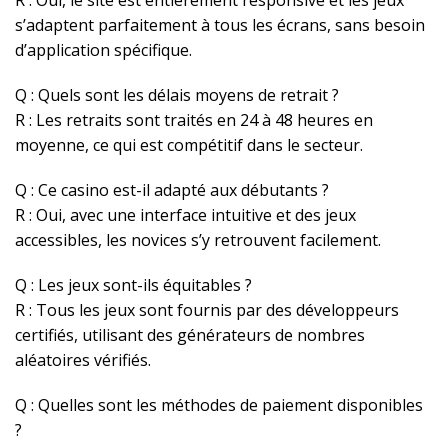
R : Oui, le site est entièrement responsive et les jeux
s’adaptent parfaitement à tous les écrans, sans besoin
d’application spécifique.
Q : Quels sont les délais moyens de retrait ?
R : Les retraits sont traités en 24 à 48 heures en
moyenne, ce qui est compétitif dans le secteur.
Q : Ce casino est-il adapté aux débutants ?
R : Oui, avec une interface intuitive et des jeux
accessibles, les novices s’y retrouvent facilement.
Q : Les jeux sont-ils équitables ?
R : Tous les jeux sont fournis par des développeurs
certifiés, utilisant des générateurs de nombres
aléatoires vérifiés.
Q : Quelles sont les méthodes de paiement disponibles
?