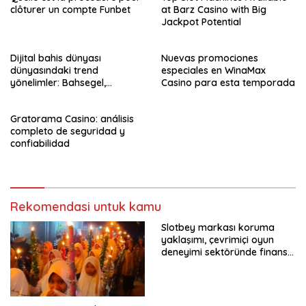
clôturer un compte Funbet
at Barz Casino with Big
Jackpot Potential
Dijital bahis dünyası
Nuevas promociones
dünyasındaki trend
especiales en WinaMax
yönelimler: Bahsegel,
Casino para esta temporada
platform oyunlarını 2025
yılına nasıl güncelleyecek?
Gratorama Casino: análisis
completo de seguridad y
confiabilidad
Rekomendasi untuk kamu
Slotbey markası koruma
yaklaşımı, çevrimiçi oyun
deneyimi sektöründe finansal
verilerinizi nasıl saklar?