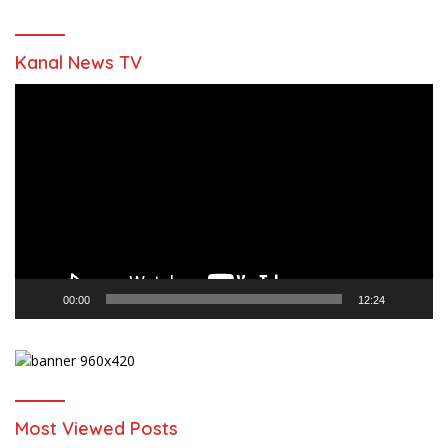
Kanal News TV
Pemutar
Video
00:00
12:24
Most Viewed Posts