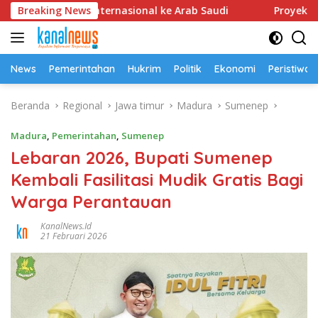
Langsung
asiswa KKN Internasional ke Arab Saudi
Breaking News
Proyek Air Mi
ke
konten
News
Pemerintahan
Hukrim
Politik
Ekonomi
Peristiwa
Beranda
Regional
Jawa timur
Madura
Sumenep
Madura
,
Pemerintahan
,
Sumenep
Lebaran 2026, Bupati Sumenep
Kembali Fasilitasi Mudik Gratis Bagi
Warga Perantauan
KanalNews.id
21 Februari 2026