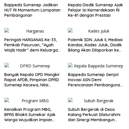
Bappeda Sumenep Jadikan
Kepala Disdik Sumenep Ajak
HUT RI Momentum Lompatan
Pelajar Isi Kemerdekaan RI
Pembangunan
Ke-81 dengan Prestasi
Peringati HARGANAS Ke-33,
Polemik SDN Juluk II, Mediasi
Pemkab Pasuruan; “Ayah
Kandas, Kades Juluk; Disdik
Wajib Hadir” demi Keluarga
Bilang Akan Dilaporkan ke
Berkualitas
Bupati
Banyak Kepala OPD Mangkir
Bappeda Sumenep Genjot
Rapat APDB, Pimpinan DPRD
Inovasi ASN Demi
Sumenep Kecewa, Nilai
Perencanaan Pembangunan
Bupati Abaikan Legislatif
Berkualitas
Kenalkan Program MBG,
Subuh Bergerak di Desa
BPRS Bhakti Sumekar Ajak
Kalang Perkuat Silaturahmi
Warga Wujudkan Impian
dan Sinergi Membangun
Lewat Menabung
Desa