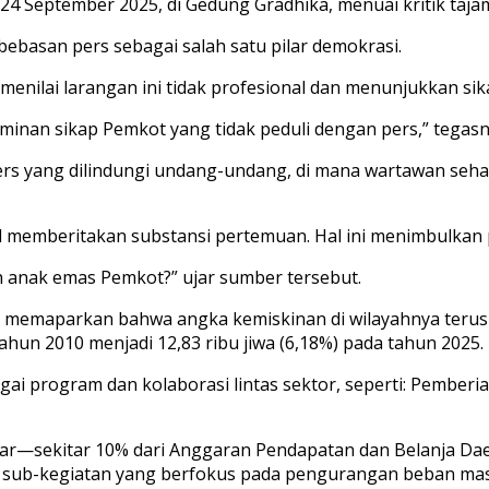
 September 2025, di Gedung Gradhika, menuai kritik taja
bebasan pers sebagai salah satu pilar demokrasi.
menilai larangan ini tidak profesional dan menunjukkan sik
rminan sikap Pemkot yang tidak peduli dengan pers,” tegasny
rs yang dilindungi undang-undang, di mana wartawan seha
l memberitakan substansi pertemuan. Hal ini menimbulkan pe
anak emas Pemkot?” ujar sumber tersebut.
, memaparkan bahwa angka kemiskinan di wilayahnya terus 
tahun 2010 menjadi 12,83 ribu jiwa (6,18%) pada tahun 2025.
bagai program dan kolaborasi lintas sektor, seperti: Pembe
iliar—sekitar 10% dari Anggaran Pendapatan dan Belanja 
 79 sub-kegiatan yang berfokus pada pengurangan beban m