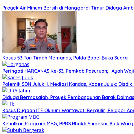
Proyek Air Minum Bersih di Manggarai Timur Diduga Amb
Kasus 53 Ton Timah Memanas, Polda Babel Buka Suara
Peringati HARGANAS Ke-33, Pemkab Pasuruan; “Ayah Waji
Polemik SDN Juluk II, Mediasi Kandas, Kades Juluk; Disdik
Diduga Bermasalah, Proyek Pembangunan Barak Dalmas 
Kasus Dugaan ITE Oknum Wartawati Bergulir, Pelapor Apr
Kenalkan Program MBG, BPRS Bhakti Sumekar Ajak War