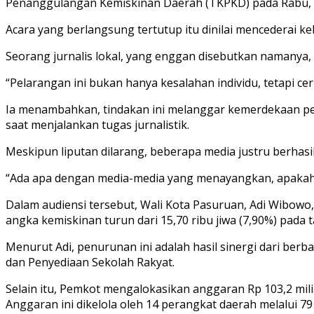
Penanggulangan Kemiskinan Daerah (TKPKD) pada Rabu, 24
Acara yang berlangsung tertutup itu dinilai mencederai ke
Seorang jurnalis lokal, yang enggan disebutkan namanya, 
“Pelarangan ini bukan hanya kesalahan individu, tetapi ce
Ia menambahkan, tindakan ini melanggar kemerdekaan pe
saat menjalankan tugas jurnalistik.
Meskipun liputan dilarang, beberapa media justru berhasi
“Ada apa dengan media-media yang menayangkan, apakah 
Dalam audiensi tersebut, Wali Kota Pasuruan, Adi Wibowo
angka kemiskinan turun dari 15,70 ribu jiwa (7,90%) pada 
Menurut Adi, penurunan ini adalah hasil sinergi dari ber
dan Penyediaan Sekolah Rakyat.
Selain itu, Pemkot mengalokasikan anggaran Rp 103,2 m
Anggaran ini dikelola oleh 14 perangkat daerah melalui