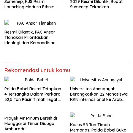
Sumenep, KJS Resmi
2029 Resmi Dilantik, Bupati
Launching Madura Ethnic
Sumenep Tekankan
Carnival 2026
Jurnalisme Berkualitas
Resmil Dilantik, PAC Ansor
Tlanakan Prioritaskan
Ideologi dan Kemandirian
Ekonomi
Rekomendasi untuk kamu
Polda Babel Resmi Tetapkan
Universitas Annuqayah
4 Tersangka Dalam Perkara
Berangkatkan 22 Mahasiswa
52,5 Ton Pasir Timah Ilegal di
KKN Internasional ke Arab
Belitung
Saudi
Proyek Air Minum Bersih di
Manggarai Timur Diduga
Kasus 53 Ton Timah
Amburadul
Memanas, Polda Babel Buka