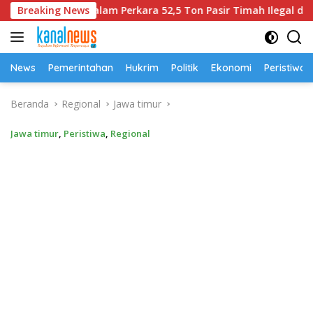
Langsung
Tersangka Dalam Perkara 52,5 Ton Pasir Timah Ilegal di Belitu
Breaking News
ke
konten
News
Pemerintahan
Hukrim
Politik
Ekonomi
Peristiwa
Beranda
Regional
Jawa timur
Jawa timur
,
Peristiwa
,
Regional