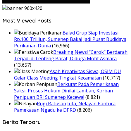
Most Viewed Posts
Balad Grup Siap Investasi
Rp.100 Trilliun, Sumenep Bakal Jadi Pusat Budidaya
Perikanan Dunia
(16,966)
Breaking News! “Carok” Berdarah
Terjadi di Lenteng Barat, Diduga Motif Asmara
(13,657)
Asah Kreativitas Siswa, OSIM DU
Gelar Class Meeting Tingkat Kecamatan
(10,717)
Berkutat Pada Pemeriksaan
Saksi, Proses Hukum Dinilai Lamban, Korban
Penipuan BRI Sumenep Kecewa!
(8,821)
Rugi Ratusan Juta, Nelayan Pantura
Pamekasan Ngadu ke DPRD
(8,206)
Berita Terbaru