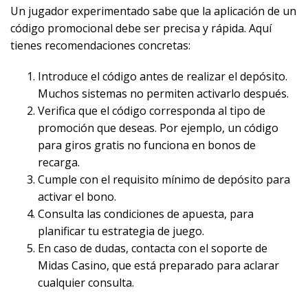
Un jugador experimentado sabe que la aplicación de un
código promocional debe ser precisa y rápida. Aquí
tienes recomendaciones concretas:
Introduce el código antes de realizar el depósito.
Muchos sistemas no permiten activarlo después.
Verifica que el código corresponda al tipo de
promoción que deseas. Por ejemplo, un código
para giros gratis no funciona en bonos de
recarga.
Cumple con el requisito mínimo de depósito para
activar el bono.
Consulta las condiciones de apuesta, para
planificar tu estrategia de juego.
En caso de dudas, contacta con el soporte de
Midas Casino, que está preparado para aclarar
cualquier consulta.