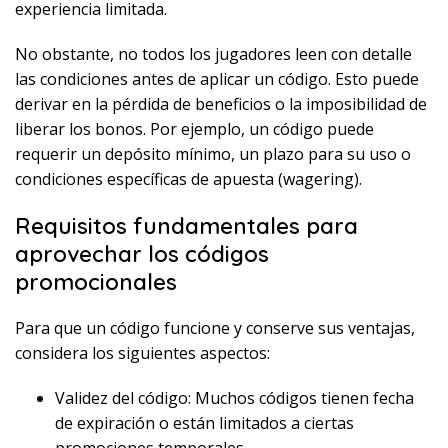
experiencia limitada.
No obstante, no todos los jugadores leen con detalle
las condiciones antes de aplicar un código. Esto puede
derivar en la pérdida de beneficios o la imposibilidad de
liberar los bonos. Por ejemplo, un código puede
requerir un depósito mínimo, un plazo para su uso o
condiciones específicas de apuesta (wagering).
Requisitos fundamentales para
aprovechar los códigos
promocionales
Para que un código funcione y conserve sus ventajas,
considera los siguientes aspectos:
Validez del código: Muchos códigos tienen fecha
de expiración o están limitados a ciertas