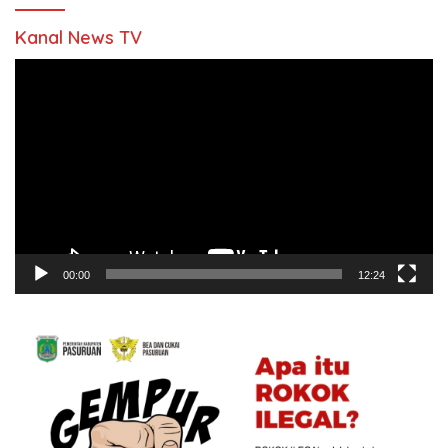
Kanal News TV
Pemutar
Video
00:00
12:24