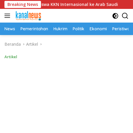
Langsung
2 Mahasiswa KKN Internasional ke Arab Saudi
Breaking News
Proyek A
ke
konten
News
Pemerintahan
Hukrim
Politik
Ekonomi
Peristiwa
Beranda
Artikel
Artikel