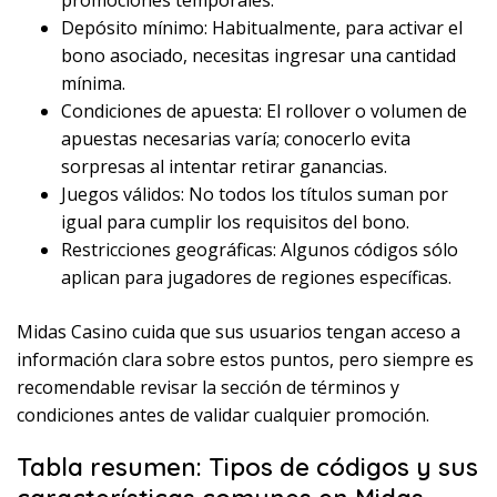
promociones temporales.
Depósito mínimo: Habitualmente, para activar el
bono asociado, necesitas ingresar una cantidad
mínima.
Condiciones de apuesta: El rollover o volumen de
apuestas necesarias varía; conocerlo evita
sorpresas al intentar retirar ganancias.
Juegos válidos: No todos los títulos suman por
igual para cumplir los requisitos del bono.
Restricciones geográficas: Algunos códigos sólo
aplican para jugadores de regiones específicas.
Midas Casino cuida que sus usuarios tengan acceso a
información clara sobre estos puntos, pero siempre es
recomendable revisar la sección de términos y
condiciones antes de validar cualquier promoción.
Tabla resumen: Tipos de códigos y sus