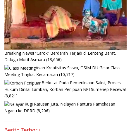
Breaking News! “Carok” Berdarah Terjadi di Lenteng Barat,
Diduga Motif Asmara
(13,656)
Asah Kreativitas Siswa, OSIM DU Gelar Class
Meeting Tingkat Kecamatan
(10,717)
Berkutat Pada Pemeriksaan Saksi, Proses
Hukum Dinilai Lamban, Korban Penipuan BRI Sumenep Kecewa!
(8,821)
Rugi Ratusan Juta, Nelayan Pantura Pamekasan
Ngadu ke DPRD
(8,206)
Berita Terbaru