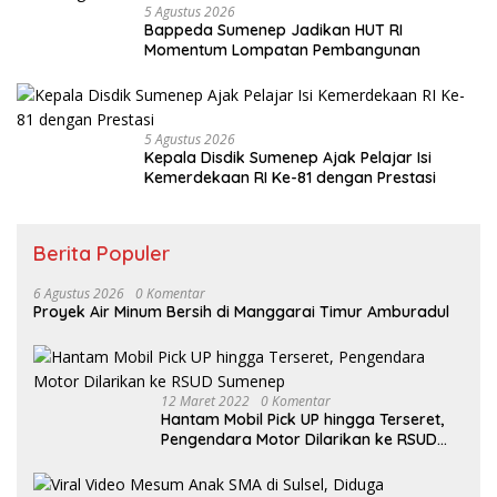
5 Agustus 2026
Bappeda Sumenep Jadikan HUT RI
Momentum Lompatan Pembangunan
5 Agustus 2026
Kepala Disdik Sumenep Ajak Pelajar Isi
Kemerdekaan RI Ke-81 dengan Prestasi
Berita Populer
6 Agustus 2026
0 Komentar
Proyek Air Minum Bersih di Manggarai Timur Amburadul
12 Maret 2022
0 Komentar
Hantam Mobil Pick UP hingga Terseret,
Pengendara Motor Dilarikan ke RSUD
Sumenep