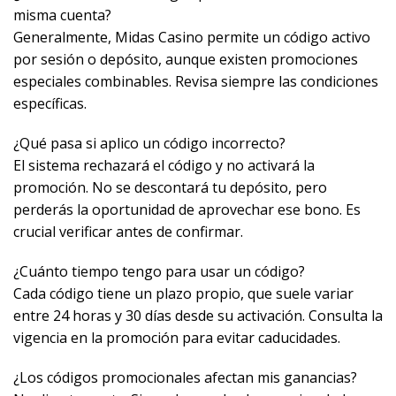
misma cuenta?
Generalmente, Midas Casino permite un código activo
por sesión o depósito, aunque existen promociones
especiales combinables. Revisa siempre las condiciones
específicas.
¿Qué pasa si aplico un código incorrecto?
El sistema rechazará el código y no activará la
promoción. No se descontará tu depósito, pero
perderás la oportunidad de aprovechar ese bono. Es
crucial verificar antes de confirmar.
¿Cuánto tiempo tengo para usar un código?
Cada código tiene un plazo propio, que suele variar
entre 24 horas y 30 días desde su activación. Consulta la
vigencia en la promoción para evitar caducidades.
¿Los códigos promocionales afectan mis ganancias?