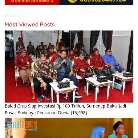
Most Viewed Posts
Balad Grup Siap Investasi Rp.100 Trilliun, Sumenep Bakal Jadi
Pusat Budidaya Perikanan Dunia
(16,958)