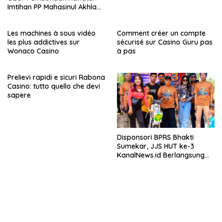
Imtihan PP Mahasinul Akhlaq
2026
Les machines à sous vidéo
Comment créer un compte
les plus addictives sur
sécurisé sur Casino Guru pas
Wonaco Casino
à pas
Prelievi rapidi e sicuri Rabona
Casino: tutto quello che devi
sapere
Disponsori BPRS Bhakti
Sumekar, JJS HUT ke-3
KanalNews.id Berlangsung
Meriah di Wisata Somber
Rajeh