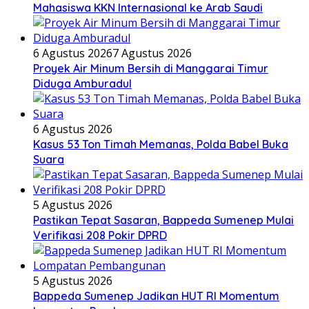
Mahasiswa KKN Internasional ke Arab Saudi
6 Agustus 2026
7 Agustus 2026
Proyek Air Minum Bersih di Manggarai Timur
Diduga Amburadul
6 Agustus 2026
Kasus 53 Ton Timah Memanas, Polda Babel Buka
Suara
5 Agustus 2026
Pastikan Tepat Sasaran, Bappeda Sumenep Mulai
Verifikasi 208 Pokir DPRD
5 Agustus 2026
Bappeda Sumenep Jadikan HUT RI Momentum