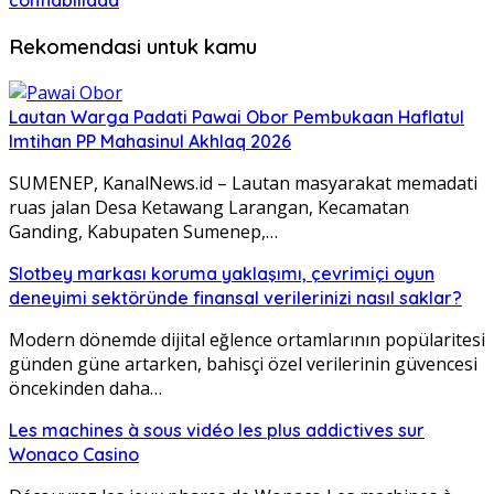
confiabilidad
Rekomendasi untuk kamu
Lautan Warga Padati Pawai Obor Pembukaan Haflatul
Imtihan PP Mahasinul Akhlaq 2026
SUMENEP, KanalNews.id – Lautan masyarakat memadati
ruas jalan Desa Ketawang Larangan, Kecamatan
Ganding, Kabupaten Sumenep,…
Slotbey markası koruma yaklaşımı, çevrimiçi oyun
deneyimi sektöründe finansal verilerinizi nasıl saklar?
Modern dönemde dijital eğlence ortamlarının popülaritesi
günden güne artarken, bahisçi özel verilerinin güvencesi
öncekinden daha…
Les machines à sous vidéo les plus addictives sur
Wonaco Casino