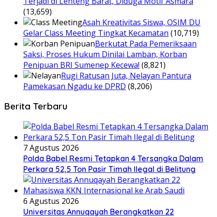
Terjadi di Lenteng Barat, Diduga Motif Asmara
(13,659)
Asah Kreativitas Siswa, OSIM DU
Gelar Class Meeting Tingkat Kecamatan
(10,719)
Berkutat Pada Pemeriksaan
Saksi, Proses Hukum Dinilai Lamban, Korban
Penipuan BRI Sumenep Kecewa!
(8,821)
Rugi Ratusan Juta, Nelayan Pantura
Pamekasan Ngadu ke DPRD
(8,206)
Berita Terbaru
7 Agustus 2026
Polda Babel Resmi Tetapkan 4 Tersangka Dalam
Perkara 52,5 Ton Pasir Timah Ilegal di Belitung
6 Agustus 2026
Universitas Annuqayah Berangkatkan 22