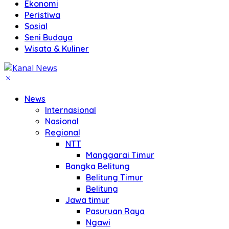
Ekonomi
Peristiwa
Sosial
Seni Budaya
Wisata & Kuliner
News
Internasional
Nasional
Regional
NTT
Manggarai Timur
Bangka Belitung
Belitung Timur
Belitung
Jawa timur
Pasuruan Raya
Ngawi