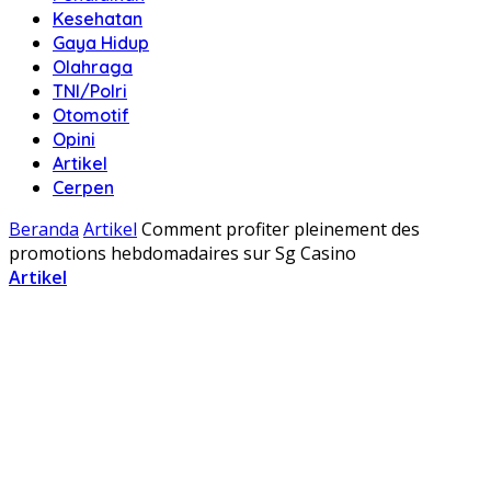
Kesehatan
Gaya Hidup
Olahraga
TNI/Polri
Otomotif
Opini
Artikel
Cerpen
Beranda
Artikel
Comment profiter pleinement des
promotions hebdomadaires sur Sg Casino
Artikel