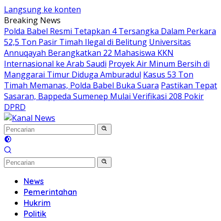
Langsung ke konten
Breaking News
Polda Babel Resmi Tetapkan 4 Tersangka Dalam Perkara
52,5 Ton Pasir Timah Ilegal di Belitung
Universitas
Annuqayah Berangkatkan 22 Mahasiswa KKN
Internasional ke Arab Saudi
Proyek Air Minum Bersih di
Manggarai Timur Diduga Amburadul
Kasus 53 Ton
Timah Memanas, Polda Babel Buka Suara
Pastikan Tepat
Sasaran, Bappeda Sumenep Mulai Verifikasi 208 Pokir
DPRD
News
Pemerintahan
Hukrim
Politik