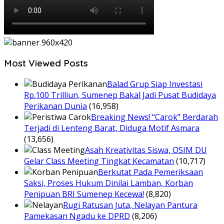
Most Viewed Posts
Balad Grup Siap Investasi
Rp.100 Trilliun, Sumenep Bakal Jadi Pusat Budidaya
Perikanan Dunia
(16,958)
Breaking News! “Carok” Berdarah
Terjadi di Lenteng Barat, Diduga Motif Asmara
(13,656)
Asah Kreativitas Siswa, OSIM DU
Gelar Class Meeting Tingkat Kecamatan
(10,717)
Berkutat Pada Pemeriksaan
Saksi, Proses Hukum Dinilai Lamban, Korban
Penipuan BRI Sumenep Kecewa!
(8,820)
Rugi Ratusan Juta, Nelayan Pantura
Pamekasan Ngadu ke DPRD
(8,206)