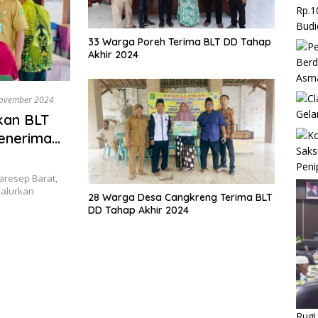
Rp.1
Budi
33 Warga Poreh Terima BLT DD Tahap
Akhir 2024
Berd
Asm
ovember 2024
Gela
kan BLT
enerima
Saks
Peni
aresep Barat,
alurkan
28 Warga Desa Cangkreng Terima BLT
DD Tahap Akhir 2024
Rugi