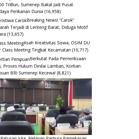
00 Trilliun, Sumenep Bakal Jadi Pusat
daya Perikanan Dunia
(16,958)
Breaking News! “Carok”
arah Terjadi di Lenteng Barat, Diduga Motif
ara
(13,657)
Asah Kreativitas Siswa, OSIM DU
r Class Meeting Tingkat Kecamatan
(10,717)
Berkutat Pada Pemeriksaan
i, Proses Hukum Dinilai Lamban, Korban
puan BRI Sumenep Kecewa!
(8,821)
 Ratusan Juta, Nelayan Pantura Pamekasan