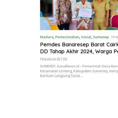
Madura
,
Pemerintahan
,
Sosial
,
Sumenep
19 N
Pemdes Banaresep Barat Cair
DD Tahap Akhir 2024, Warga P
Bantuan Bahagia
Penyaluran BLT DD
SUMENEP, KanalNews.id – Pemerintah Desa Ban
Kecamatan Lenteng, Kabupaten Sumenep, meny
Bantuan Langsung Tunai…