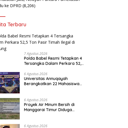
du ke DPRD
(8,206)
ita Terbaru
7 Agustus 2026
Polda Babel Resmi Tetapkan 4
Tersangka Dalam Perkara 52,5
Ton Pasir Timah Ilegal di
Belitung
6 Agustus 2026
Universitas Annuqayah
Berangkatkan 22 Mahasiswa
KKN Internasional ke Arab
Saudi
6 Agustus 2026
Proyek Air Minum Bersih di
Manggarai Timur Diduga
Amburadul
6 Agustus 2026