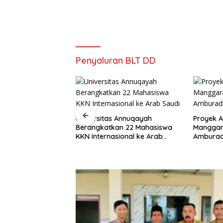
Penyaluran BLT DD
Universitas Annuqayah
Proyek A
Berangkatkan 22 Mahasiswa
Manggar
 Resmi Tetapkan 4
KKN Internasional ke Arab
Amburad
alam Perkara 52,5
Saudi
mah Ilegal di