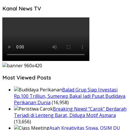
Kanal News TV
Most Viewed Posts
Balad Grup Siap Investasi
Rp.100 Trilliun, Sumenep Bakal Jadi Pusat Budidaya
Perikanan Dunia
(16,958)
Breaking News! “Carok” Berdarah
Terjadi di Lenteng Barat, Diduga Motif Asmara
(13,656)
Asah Kreativitas Siswa, OSIM DU