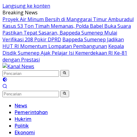
Langsung ke konten
Breaking News
Proyek Air Minum Bersih di Manggarai Timur Amburadul
Kasus 53 Ton Timah Memanas, Polda Babel Buka Suara
Pastikan Tepat Sasaran, Bappeda Sumenep Mulai
Verifikasi 208 Pokir DPRD
Bappeda Sumenep Jadikan
HUT RI Momentum Lompatan Pembangunan
Kepala
Disdik Sumenep Ajak Pelajar Isi Kemerdekaan RI Ke-81
dengan Prestasi
News
Pemerintahan
Hukrim
Politik
Ekonomi