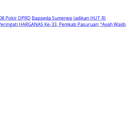
208 Pokir DPRD
Bappeda Sumenep Jadikan HUT RI
Peringati HARGANAS Ke-33, Pemkab Pasuruan; “Ayah Wajib