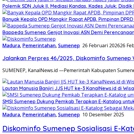
Polemik SDN Juluk II, Mediasi Kandas, Kades Juluk; Disdik
Banyak Kepala OPD Mangkir Rapat APDB, Pimpinan DPRD S
Bappeda Sumenep Genjot Inovasi ASN Demi Perencanaa
Madura
,
Pemerintahan
,
Sumenep
26 Februari 2026
26 Fe
Jalankan Perpres 46/2025, Diskominfo Sumenep 
SUMENEP, KanalNews.id —Pemerintah Kabupaten Sumenep
Lautan Manusia Banjiri JJS HUT ke-3 KanalNews.id di Wi
SMSI Sumenep Dukung Pemkab Terapkan E-Katalog untuk 
Madura
,
Pemerintahan
,
Sumenep
10 Desember 2025
Diskominfo Sumenep Sosialisasi E-Kat