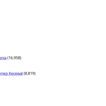
unia
(16,958)
enep Kecewa!
(8,819)