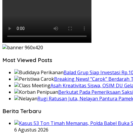
Most Viewed Posts
Balad Grup Siap Investasi Rp.1
Breaking News! “Carok” Berdarah T
Asah Kreativitas Siswa, OSIM DU Gel
Berkutat Pada Pemeriksaan Saks
Rugi Ratusan Juta, Nelayan Pantura Pam
Berita Terbaru
6 Agustus 2026