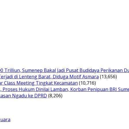
00 Trilliun, Sumenep Bakal Jadi Pusat Budidaya Perikanan D
erjadi di Lenteng Barat, Diduga Motif Asmara
(13,656)
ar Class Meeting Tingkat Kecamatan
(10,716)
i, Proses Hukum Dinilai Lamban, Korban Penipuan BRI Sum
ekasan Ngadu ke DPRD
(8,206)