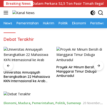
Langsung
an 4 Tersangka Dalam Perkara 52,5 Ton Pasir Timah Ilegal di Be
Breaking News
ke
konten
News
Pemerintahan
Hukrim
Politik
Ekonomi
Peristiwa
Debat Terakhir
Proyek Air Minum Bersih di
Manggarai Timur Diduga
Universitas Annuqayah
Amburadul
Berangkatkan 22 Mahasiswa
KKN Internasional ke Arab
Saudi
Ekonomi
,
Madura
,
Pemerintahan
,
Politik
,
Sumenep
20 November