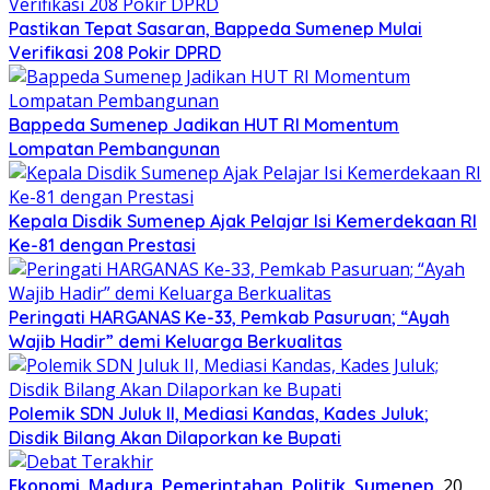
Pastikan Tepat Sasaran, Bappeda Sumenep Mulai
Verifikasi 208 Pokir DPRD
Bappeda Sumenep Jadikan HUT RI Momentum
Lompatan Pembangunan
Kepala Disdik Sumenep Ajak Pelajar Isi Kemerdekaan RI
Ke-81 dengan Prestasi
Peringati HARGANAS Ke-33, Pemkab Pasuruan; “Ayah
Wajib Hadir” demi Keluarga Berkualitas
Polemik SDN Juluk II, Mediasi Kandas, Kades Juluk;
Disdik Bilang Akan Dilaporkan ke Bupati
Ekonomi
,
Madura
,
Pemerintahan
,
Politik
,
Sumenep
20