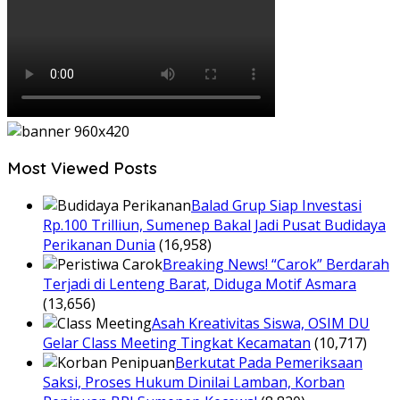
Most Viewed Posts
Balad Grup Siap Investasi
Rp.100 Trilliun, Sumenep Bakal Jadi Pusat Budidaya
Perikanan Dunia
(16,958)
Breaking News! “Carok” Berdarah
Terjadi di Lenteng Barat, Diduga Motif Asmara
(13,656)
Asah Kreativitas Siswa, OSIM DU
Gelar Class Meeting Tingkat Kecamatan
(10,717)
Berkutat Pada Pemeriksaan
Saksi, Proses Hukum Dinilai Lamban, Korban