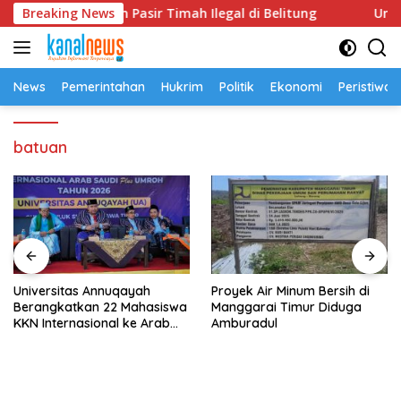
Langsung
2,5 Ton Pasir Timah Ilegal di Belitung
Breaking News
Universitas An
ke
konten
News
Pemerintahan
Hukrim
Politik
Ekonomi
Peristiwa
batuan
Universitas Annuqayah
Proyek Air Minum Bersih di
Berangkatkan 22 Mahasiswa
Manggarai Timur Diduga
KKN Internasional ke Arab
Amburadul
Saudi