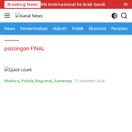
Langsung
 22 Mahasiswa KKN Internasional ke Arab Saudi
Breaking News
Proyek
ke
konten
News
Pemerintahan
Hukrim
Politik
Ekonomi
Peristiwa
pasangan FINAL
Madura
,
Politik
,
Regional
,
Sumenep
27 November 2024