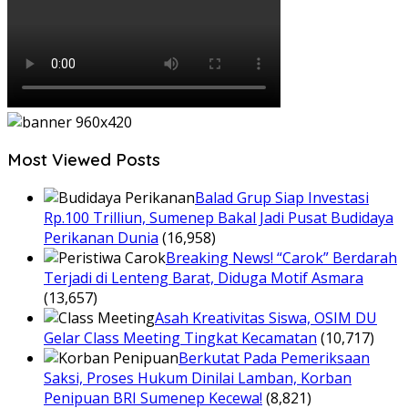
Most Viewed Posts
Balad Grup Siap Investasi
Rp.100 Trilliun, Sumenep Bakal Jadi Pusat Budidaya
Perikanan Dunia
(16,958)
Breaking News! “Carok” Berdarah
Terjadi di Lenteng Barat, Diduga Motif Asmara
(13,657)
Asah Kreativitas Siswa, OSIM DU
Gelar Class Meeting Tingkat Kecamatan
(10,717)
Berkutat Pada Pemeriksaan
Saksi, Proses Hukum Dinilai Lamban, Korban
Penipuan BRI Sumenep Kecewa!
(8,821)