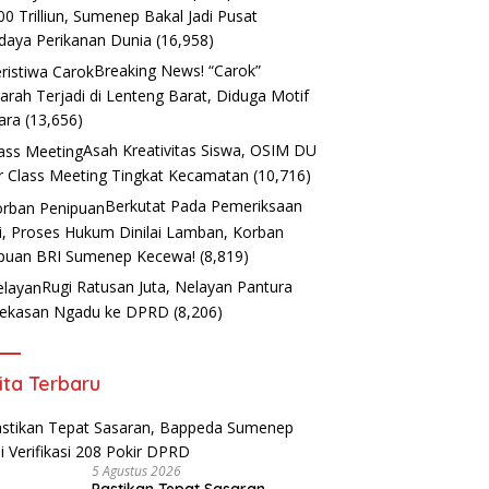
00 Trilliun, Sumenep Bakal Jadi Pusat
daya Perikanan Dunia
(16,958)
Breaking News! “Carok”
arah Terjadi di Lenteng Barat, Diduga Motif
ara
(13,656)
Asah Kreativitas Siswa, OSIM DU
r Class Meeting Tingkat Kecamatan
(10,716)
Berkutat Pada Pemeriksaan
i, Proses Hukum Dinilai Lamban, Korban
puan BRI Sumenep Kecewa!
(8,819)
Rugi Ratusan Juta, Nelayan Pantura
ekasan Ngadu ke DPRD
(8,206)
ita Terbaru
5 Agustus 2026
Pastikan Tepat Sasaran,