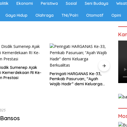
olitik
Ekonomi
Peristiwa
Sosial
Seni Budaya
Wisat
Gaya Hidup
Olahraga
TNI/Polri
Otomotif
Opini
Kan
isdik Sumenep Ajak
Isi Kemerdekaan RI Ke-
Peringati HARGANAS Ke-33,
Polem
n Prestasi
Pemkab Pasuruan; “Ayah
Kanda
Wajib Hadir” demi Keluarga
Bilan
Berkualitas
Bupat
2025
Mos
 Bansos