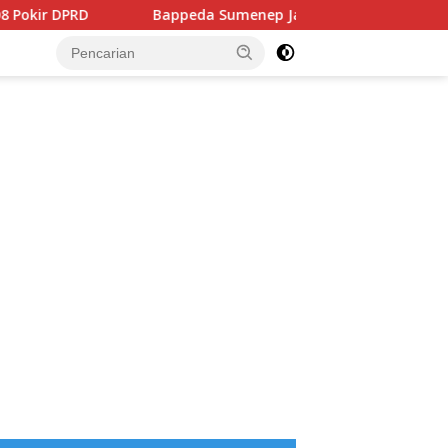
RD
Bappeda Sumenep Jadikan HUT RI Momentum Lom