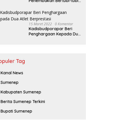
Penembakan Bertubi-tubi
Pria Terkapar di Sumenep,
Polisi Langgar SOP?
15 Maret 2022
0 Komentar
Kadisbudporapar Beri
Penghargaan Kepada Dua
Atlet Berprestasi
opuler Tag
Kanal News
Sumenep
Kabupaten Sumenep
Berita Sumenep Terkini
Bupati Sumenep