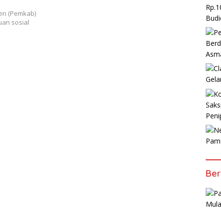
Rp.1
en (Pemkab)
Budi
an sosial
Berd
Asm
Gela
Saks
Peni
Pam
Ber