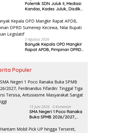
Polemik SDN Juluk II, Mediasi
Kandas, Kades Juluk; Disdik
Bilang Akan Dilaporkan ke
Bupati
5 Agustus 2026
Banyak Kepala OPD Mangkir
Rapat APDB, Pimpinan DPRD
Sumenep Kecewa, Nilai Bupati
Abaikan Legislatif
erita Populer
15 Juni 2026
0 Komentar
SMA Negeri 1 Poco Ranaka
Buka SPMB 2026/2027,
Ferdinandus Fifardin:
Tinggal Tiga Kursi Tersisa,
Antusiasme Masyarakat