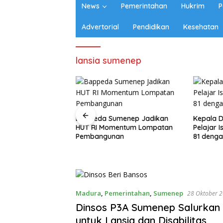
News
Pemerintahan
Hukrim
P
Advertorial
Pendidikan
Kesehatan
lansia sumenep
pat Sasaran,
Bappeda Sumenep Jadikan
Kepala D
menep Mulai
HUT RI Momentum Lompatan
Pelajar 
08 Pokir DPRD
Pembangunan
81 denga
Madura
,
Pemerintahan
,
Sumenep
28 Oktober 
Dinsos P3A Sumenep Salurkan
untuk Lansia dan Disabilitas