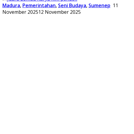
Madura
,
Pemerintahan
,
Seni Budaya
,
Sumenep
11
November 2025
12 November 2025