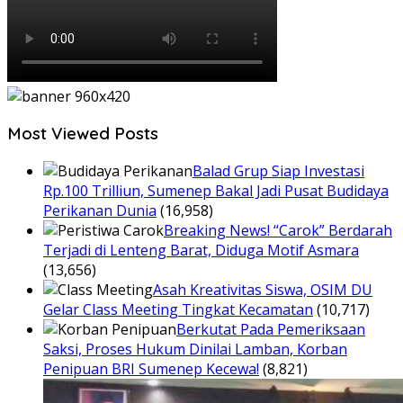
Most Viewed Posts
Balad Grup Siap Investasi
Rp.100 Trilliun, Sumenep Bakal Jadi Pusat Budidaya
Perikanan Dunia
(16,958)
Breaking News! “Carok” Berdarah
Terjadi di Lenteng Barat, Diduga Motif Asmara
(13,656)
Asah Kreativitas Siswa, OSIM DU
Gelar Class Meeting Tingkat Kecamatan
(10,717)
Berkutat Pada Pemeriksaan
Saksi, Proses Hukum Dinilai Lamban, Korban
Penipuan BRI Sumenep Kecewa!
(8,821)